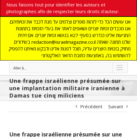
Nous faisons tout pour identifier les auteurs et
photographes afin de respecter leurs droits d'auteur.
אנו עושים הכל כדי לזהות סופרים וצלמים על מנת לכבד את זכויותיהם.
אנו מכבדים זכויות יוצרים ושואפים לאתר את בעלי הזכויות בתמונות
המגיעות אלינו כנדרש בסעיף 27א בנושא זכויות יוצרים. אם זיהית
בשידורים redaction@israelmagazine.co.il שלנו תמונה שאתה
מחזיק בזכויות היוצרים עליה, תוכל לפנות אלינו ולבקש מאיתנו להפסיק
להשתמש בה, באמצעות כתובת הדואר האלקטרוני
Aller à...
Une frappe israélienne présumée sur
une implantation militaire iranienne à
Damas tue cinq miliciens
Précédent
Suivant
Une frappe israélienne présumée sur une