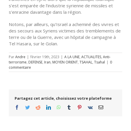
s’est emparée de l’industrie syrienne de missiles et
s’enracine davantage dans la région.
Notons, par ailleurs, qu’Israël a acheminé des vivres et
des secours aux Syriens victimes des tremblements de
terre ou de la Guerre, avec un hôpital de campagne à
Tel Hasara, sur le Golan.
Par
Andre
|
février 19th, 2023
|
A LA UNE
,
ACTUALITES
,
Anti-
terrorisme
,
DEFENSE
,
Iran
,
MOYEN ORIENT
,
TSAHAL
,
Tsahal
|
0
commentaire
Partagez cet article, choisissez votre plateforme
Facebook
Twitter
Reddit
LinkedIn
WhatsApp
Tumblr
Pinterest
Vk
Email