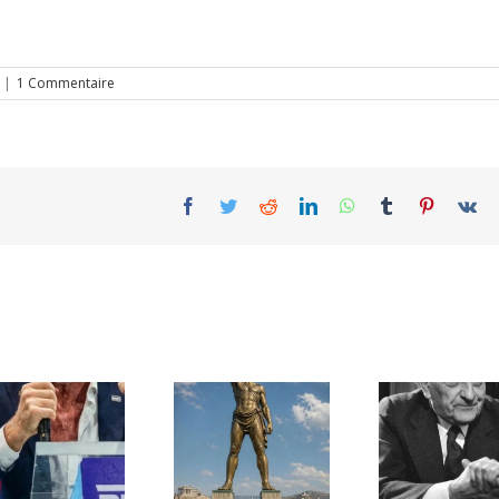
|
1 Commentaire
Facebook
Twitter
Reddit
LinkedIn
WhatsApp
Tumblr
Pinterest
Vk
Une lettre
inédite de
Ile de Rhodes ;
Malraux sur
un foyer juif
l’État d’Israël |
déserté
PAR « LA REGLE