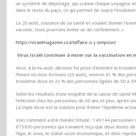
un système de dépistage, qui scanne chaque voyageur en
dans le reste du pays, ce qui permet de suivre l’évolutio
Le 20 août, soucieux de sa santé et voulant donner l’exemp
vacciner, nous pourrons éviter un 4e confinement. »
https://israelmagazine.co.il/laffaire-o-j-simpson/
Virus Israël continuer à miser sur la vaccination en 
Virus. A la mi-août, décision fut prise d’étendre la troi
l’heure où nous écrivons (23 août), environ 61 % des per
troisième dose et 23 % des personnes âgées de 50 à 59
Selon les résultats d’une enquête de la caisse de santé Ma
l’infection chez les personnes de 60 ans et plus, après un
La triple dose est la solution pour freiner l’épidémie actuel
Voici comment a été menée l’étude : 149 144 personnes q
675 630 personnes qui n’avaient reçu que deux doses de va
l’âge, le sexe, le statut socio-économique, et donc représ