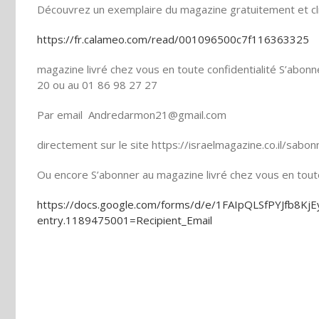
Découvrez un exemplaire du magazine gratuitement et cli
https://fr.calameo.com/read/001096500c7f116363325
magazine livré chez vous en toute confidentialité S’abo
20 ou au 01 86 98 27 27
Par email Andredarmon21@gmail.com
directement sur le site https://israelmagazine.co.il/sab
Ou encore S’abonner au magazine livré chez vous en toute 
https://docs.google.com/forms/d/e/1FAIpQLSfPYJfb8
entry.1189475001=Recipient_Email