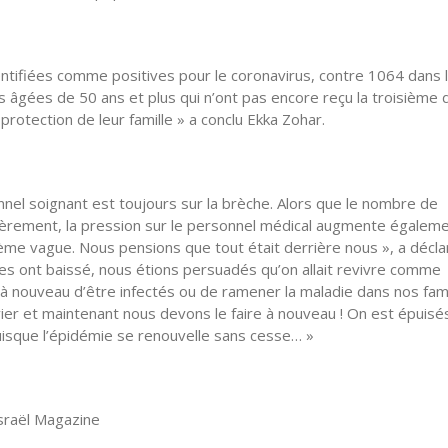
ntifiées comme positives pour le coronavirus, contre 1064 dans 
s âgées de 50 ans et plus qui n’ont pas encore reçu la troisième
a protection de leur famille » a conclu Ekka Zohar.
nel soignant est toujours sur la brèche. Alors que le nombre de
lièrement, la pression sur le personnel médical augmente égaleme
rième vague. Nous pensions que tout était derrière nous », a décla
res ont baissé, nous étions persuadés qu’on allait revivre comme
ns à nouveau d’être infectés ou de ramener la maladie dans nos fami
ier et maintenant nous devons le faire à nouveau ! On est épuisé
uisque l’épidémie se renouvelle sans cesse… »
Israël Magazine