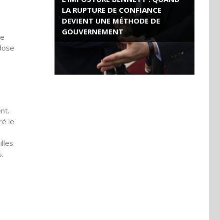
LA RUPTURE DE CONFIANCE
DEVIENT UNE MÉTHODE DE
GOUVERNEMENT
le
 dose
ROSE VALLAND, HEROÏNE DE LA
RESISTANCE FRANÇAISE
nt.
ré le
lles.
s.