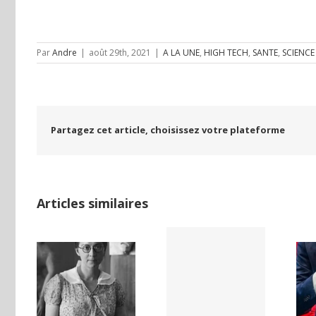
Par
Andre
|
août 29th, 2021
|
A LA UNE
,
HIGH TECH
,
SANTE
,
SCIENCE
Partagez cet article, choisissez votre plateforme
Articles similaires
LAND,
Yaïr Golan : une
Netflix Field of
DE LA
démocratie
Dreams (1989)
NCE
pour un seul
ISE
camp