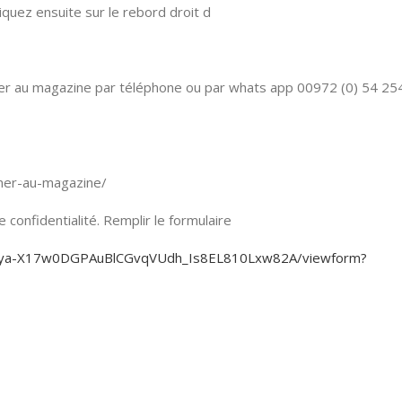
quez ensuite sur le rebord droit d
nner au magazine par téléphone ou par whats app 00972 (0) 54 25
onner-au-magazine/
confidentialité. Remplir le formulaire
KjEya-X17w0DGPAuBlCGvqVUdh_Is8EL810Lxw82A/viewform?