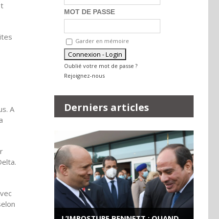
t
MOT DE PASSE
ites
Garder en mémoire
Oublié votre mot de passe ?
Rejoignez-nous
Derniers articles
us. A
a
r
elta.
avec
selon
L’IMPOSTURE BENNETT : QUAND