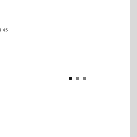
Yaïr Golan : une démocratie pour
un seul camp
4 45