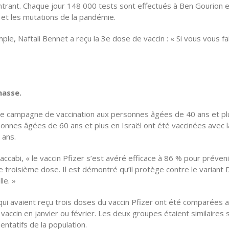
trant. Chaque jour 148 000 tests sont effectués à Ben Gourion e
n et les mutations de la pandémie.
le, Naftali Bennet a reçu la 3e dose de vaccin : « Si vous vous fa
masse.
sième campagne de vaccination aux personnes âgées de 40 ans et pl
sonnes âgées de 60 ans et plus en Israël ont été vaccinées avec l
 ans.
ccabi, « le vaccin Pfizer s’est avéré efficace à 86 % pour préveni
e troisième dose. Il est démontré qu’il protège contre le variant D
le. »
ui avaient reçu trois doses du vaccin Pfizer ont été comparées 
ccin en janvier ou février. Les deux groupes étaient similaires 
entatifs de la population.