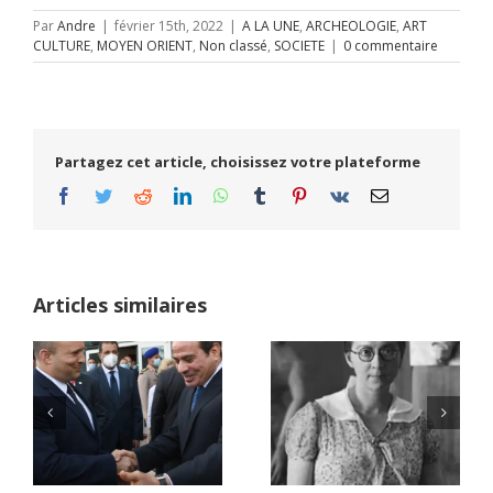
Par
Andre
|
février 15th, 2022
|
A LA UNE
,
ARCHEOLOGIE
,
ART
CULTURE
,
MOYEN ORIENT
,
Non classé
,
SOCIETE
|
0 commentaire
Partagez cet article, choisissez votre plateforme
Facebook
Twitter
Reddit
LinkedIn
WhatsApp
Tumblr
Pinterest
Vk
Email
Articles similaires
D
ROSE VALLAND,
HEROÏNE DE LA
Netflix Field of
NT
RESISTANCE
Dreams (1989)
E
FRANÇAISE