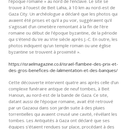
l’époque romaine » au nord de l’enclave. Le site se
trouve à l’ouest de Beit Lahia, à 10 km au nord-est de
Gaza City. Un archéologue a déclaré que les photos qui
avaient été prises et qu’il a pu voir, suggéraient qu’il
s’agissait d’un cimetière remontant à la fin de l’ère
romaine ou début de l’époque byzantine, de la période
qui s’étend du Ve au VIIe siècle après J.-C. En outre, les
photos indiquent qu’un temple romain ou une église
byzantine se trouvent à proximité ».
https://israelmagazine.co.il/israel-flambee-des-prix-et-
des-gros-benefices-de-lalimentation-et-des-banques/
Cette découverte intervient quatre ans après celle d’un
complexe funéraire antique de neuf tombes, à Beit
Hanoun, au nord-est de la bande de Gaza. Ce site,
datant aussi de l’époque romaine, avait été retrouvé
par un Gazaoui dans son jardin suite à des pluies
torrentielles qui avaient creusé une cavité, révélant les
tombes. Les Antiquités à Gaza ont déclaré que ses
équipes s’étaient rendues sur place, procédant à des