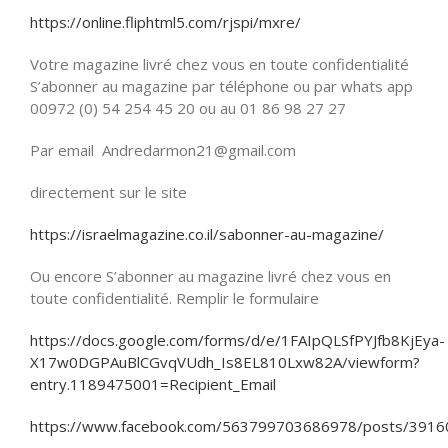
https://online.fliphtml5.com/rjspi/mxre/
Votre magazine livré chez vous en toute confidentialité
S’abonner au magazine par téléphone ou par whats app
00972 (0) 54 254 45 20 ou au 01 86 98 27 27
Par email Andredarmon21@gmail.com
directement sur le site
https://israelmagazine.co.il/sabonner-au-magazine/
Ou encore S’abonner au magazine livré chez vous en
toute confidentialité. Remplir le formulaire
https://docs.google.com/forms/d/e/1FAIpQLSfPYJfb8KjEya-
X17w0DGPAuBlCGvqVUdh_Is8EL810Lxw82A/viewform?
entry.1189475001=Recipient_Email
https://www.facebook.com/563799703686978/posts/391