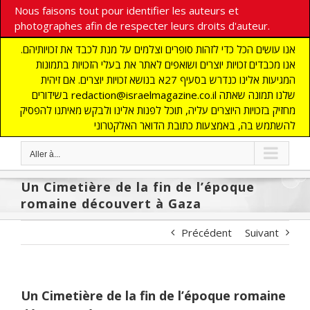
Nous faisons tout pour identifier les auteurs et
photographes afin de respecter leurs droits d'auteur.
אנו עושים הכל כדי לזהות סופרים וצלמים על מנת לכבד את זכויותיהם.
אנו מכבדים זכויות יוצרים ושואפים לאתר את בעלי הזכויות בתמונות
המגיעות אלינו כנדרש בסעיף 27א בנושא זכויות יוצרים. אם זיהית
בשידורים redaction@israelmagazine.co.il שלנו תמונה שאתה
מחזיק בזכויות היוצרים עליה, תוכל לפנות אלינו ולבקש מאיתנו להפסיק
להשתמש בה, באמצעות כתובת הדואר האלקטרוני
Aller à...
Un Cimetière de la fin de l’époque
romaine découvert à Gaza
Précédent
Suivant
Un Cimetière de la fin de l’époque romaine