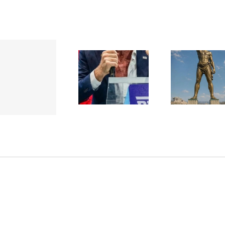
Yaïr Golan : une
Ile de Rhodes ;
démocratie
un foyer juif
pour un seul
déserté
camp