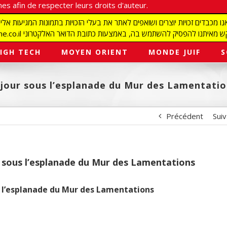
es afin de respecter leurs droits d'auteur.
redaction@israelmagazine.co.il סיק להשתמש בה, באמצעות כתובת הדואר האלקטרוני
IGH TECH
MOYEN ORIENT
MONDE JUIF
S
 jour sous l’esplanade du Mur des Lamentati
Précédent
Sui
r sous l’esplanade du Mur des Lamentations
s l’esplanade du Mur des Lamentations