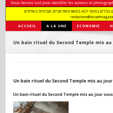
Nous faisons tout pour identifier les auteurs et photograph
אנו עושים הכל כדי לזהות סופרים וצלמים על מנת לכבד את זכויותיהם. אנו מכבדים זכויות יוצרים ושואפים לאתר את בעלי הזכויות בתמונות המגיעות אלינו כנדרש בסעיף 27א בנושא זכויות יוצרים. אם זיהית בשידורים
ACCUEIL
A LA UNE
ECONOMIE
H
Un bain rituel du Second Temple mis au
Un bain rituel du Second Temple mis au jou
Un bain rituel du Second Temple mis au jour sou