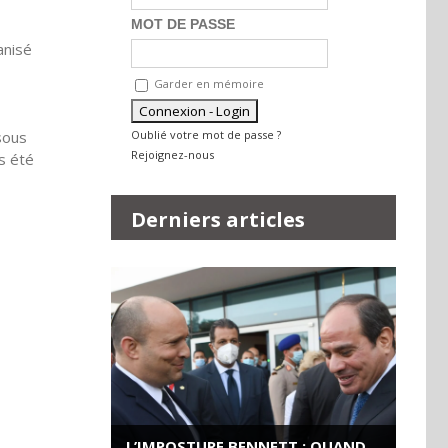
MOT DE PASSE
anisé
Garder en mémoire
Oublié votre mot de passe ?
sous
Rejoignez-nous
s été
Derniers articles
L’IMPOSTURE BENNETT : QUAND