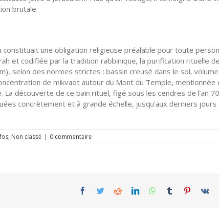
ion brutale.
constituait une obligation religieuse préalable pour toute perso
et codifiée par la tradition rabbinique, la purification rituelle d
im), selon des normes strictes : bassin creusé dans le sol, volume
 concentration de mikvaot autour du Mont du Temple, mentionnée
. La découverte de ce bain rituel, figé sous les cendres de l’an 70
quées concrètement et à grande échelle, jusqu’aux derniers jours
nfos
,
Non classé
|
0 commentaire
Facebook
Twitter
Reddit
LinkedIn
WhatsApp
Tumblr
Pinterest
Vk