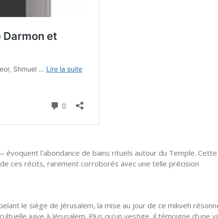
 évoquent l’abondance de bains rituels autour du Temple. Cette
de ces récits, rarement corroborés avec une telle précision
pelant le siège de Jérusalem, la mise au jour de ce mikveh résonn
ltuelle juive à Jérusalem. Plus qu’un vestige, il témoigne d’une vi