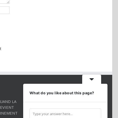
t
CONTACT INFO
What do you like about this page?
QUAND LA
Téléphone:
01 86 98 27 27
EVIENT
Mobile:
054 2544520
RNEMENT
Email:
andredarmon78@gmail.com