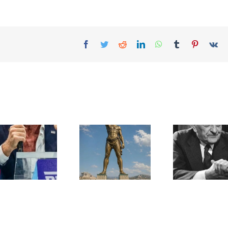
Facebook
Twitter
Reddit
LinkedIn
WhatsApp
Tumblr
Pinterest
Vk
Une lettre
inédite de
Ile de Rhodes ;
Malraux sur
un foyer juif
l’État d’Israël |
déserté
PAR « LA REGLE
DU JEU »