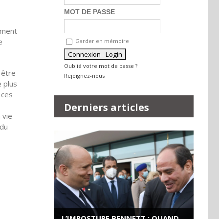
MOT DE PASSE
ement
e
Garder en mémoire
Oublié votre mot de passe ?
 être
Rejoignez-nous
e plus
 ces
Derniers articles
 vie
 du
L’IMPOSTURE BENNETT : QUAND