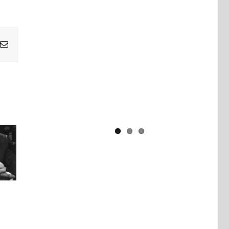
Yaïr Golan : une démocratie pour
un seul camp
Email