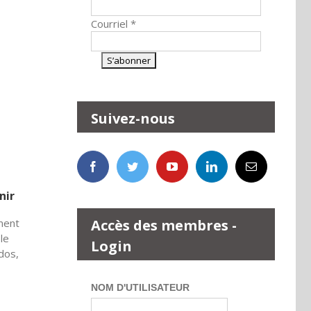
Courriel
*
Suivez-nous
nir
Accès des membres -
mment
le
Login
dos,
NOM D'UTILISATEUR