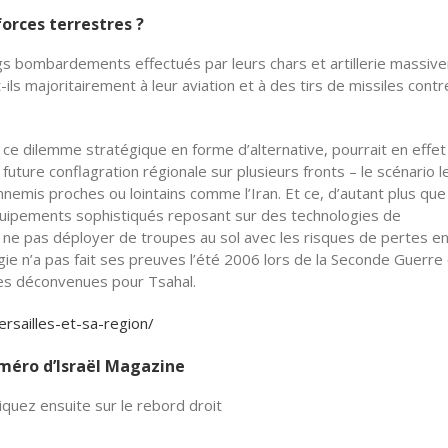
forces terrestres ?
ngs bombardements effectués par leurs chars et artillerie massiv
ils majoritairement à leur aviation et à des tirs de missiles contr
ce dilemme stratégique en forme d’alternative, pourrait en effet
uture conflagration régionale sur plusieurs fronts – le scénario l
nnemis proches ou lointains comme l’Iran. Et ce, d’autant plus que
quipements sophistiqués reposant sur des technologies de
e pas déployer de troupes au sol avec les risques de pertes en
gie n’a pas fait ses preuves l’été 2006 lors de la Seconde Guerre
ses déconvenues pour Tsahal.
ersailles-et-sa-region/
numéro d’Israël Magazine
quez ensuite sur le rebord droit