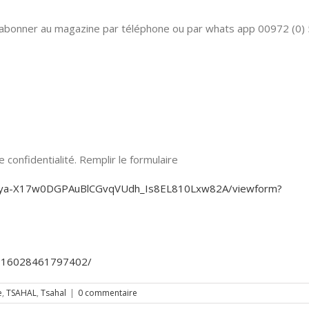
 S’abonner au magazine par téléphone ou par whats app 00972 (0)
confidentialité. Remplir le formulaire
KjEya-X17w0DGPAuBlCGvqVUdh_Is8EL810Lxw82A/viewform?
3916028461797402/
e
,
TSAHAL
,
Tsahal
|
0 commentaire