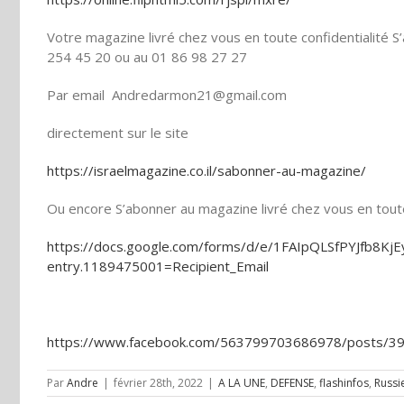
Votre magazine livré chez vous en toute confidentialité
254 45 20 ou au 01 86 98 27 27
Par email Andredarmon21@gmail.com
directement sur le site
https://israelmagazine.co.il/sabonner-au-magazine/
Ou encore S’abonner au magazine livré chez vous en toute 
https://docs.google.com/forms/d/e/1FAIpQLSfPYJfb8
entry.1189475001=Recipient_Email
https://www.facebook.com/563799703686978/posts/
Par
Andre
|
février 28th, 2022
|
A LA UNE
,
DEFENSE
,
flashinfos
,
Russi