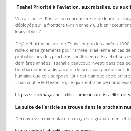
Tsahal Priorité à l’aviation, aux missiles, ou aux 
Verra-t-on les Russes se concentrer sur de lourds et lo
déployés sur la frontière ukrainienne ? Ou bien recourront-
leurs cibles ?
Déjà débattue au sein de Tsahal depuis les années 1990, 
riche d’enseignements pour l’armée israélienne en cas de f
probable lors des prochains conflits entre Israël et ses e
dernières années, Tsahal a beaucoup investi dans des é
bombardement à distance et de précision permettant de n
humaine que cela suppose. Or il est clair que cette straté
Liban contre le Hezbollah, ce qui a entraîné de nombreu
https://israelmagazine.co.il/la-communaute-israelite-de-v
La suite de l’article se trouve dans le prochain 
Découvrez un exemplaire du magazine gratuitement et cli
https://online.fliphtml5.com/rjspi/mxre/