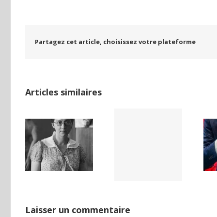
Partagez cet article, choisissez votre plateforme
Articles similaires
LAND,
Yaïr Golan : une
Netflix Field of
DE LA
démocratie
Dreams (1989)
NCE
pour un seul
ISE
camp
Laisser un commentaire