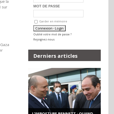
ue la
MOT DE PASSE
I sur
Garder en mémoire
Oublié votre mot de passe ?
Rejoignez-nous
à Gaza
er
Derniers articles
L’IMPOSTURE BENNETT : QUAND