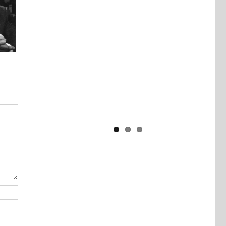
Yaïr Golan : une démocratie pour
un seul camp