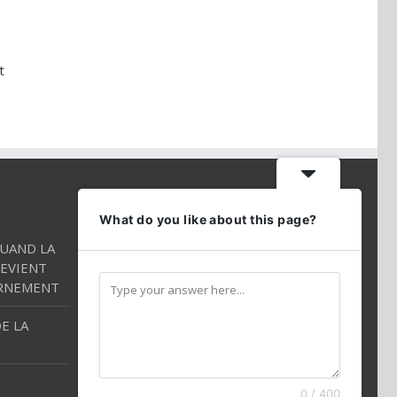
t
CONTACT INFO
What do you like about this page?
QUAND LA
Téléphone:
01 86 98 27 27
EVIENT
Mobile:
054 2544520
RNEMENT
Email:
andredarmon78@gmail.com
E LA
0 / 400