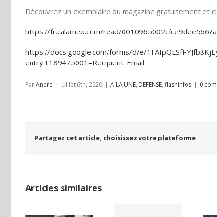
Découvrez un exemplaire du magazine gratuitement et cli
https://fr.calameo.com/read/0010965002cfce9dee566
https://docs.google.com/forms/d/e/1FAIpQLSfPYJfb8
entry.1189475001=Recipient_Email
Par
Andre
|
juillet 6th, 2020
|
A LA UNE
,
DEFENSE
,
flashinfos
|
0 com
Partagez cet article, choisissez votre plateforme
Articles similaires