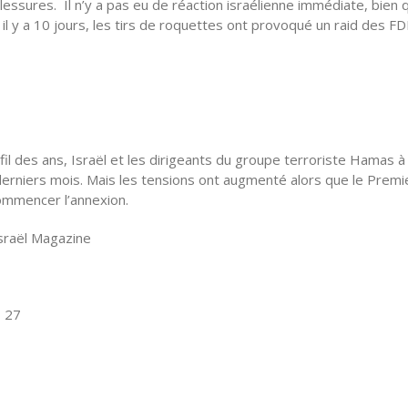
sures. Il n’y a pas eu de réaction israélienne immédiate, bien q
 il y a 10 jours, les tirs de roquettes ont provoqué un raid des FD
l des ans, Israël et les dirigeants du groupe terroriste Hamas 
derniers mois. Mais les tensions ont augmenté alors que le Premi
commencer l’annexion.
Israël Magazine
7 27