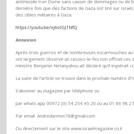
antimissile Iron Dome sans causer de dommages ou de bles
dernière fois que des factions de Gaza ont tiré sur Israël,
des cibles militaires à Gaza.
https://youtu.be/xj6stGJTNfQ
Annexion
Après trois guerres et de nombreuses escarmouches au fi
ont largement observé un cessez-le-feu non officiel ces 
ministre Benjamin Netanyahou ait déclaré qu’il espérait 
La suite de l’article se trouve dans le prochain numéro d’
S’abonner au magazine par téléphone ou
par whats app 00972 (0) 54 254 45 20 ou au 01 86 98 2
Par email Andredarmon78@gmail.com
Ou directement sur le site www.israelmagazine.co.il