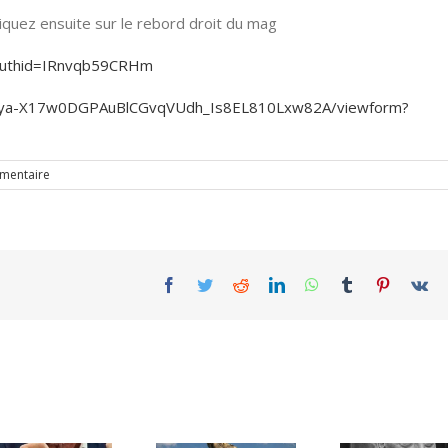
quez ensuite sur le rebord droit du mag
?authid=IRnvqb59CRHm
KjEya-X17w0DGPAuBlCGvqVUdh_Is8EL810Lxw82A/viewform?
mentaire
Facebook
Twitter
Reddit
LinkedIn
WhatsApp
Tumblr
Pinterest
Vk