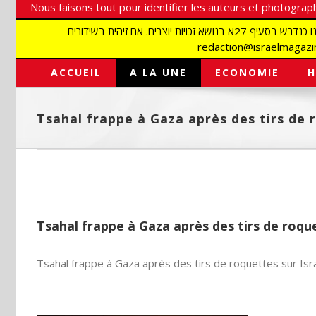
Nous faisons tout pour identifier les auteurs et photograph
אנו עושים הכל כדי לזהות סופרים וצלמים על מנת לכבד את זכויותיהם. אנו מכבדים זכויות יוצרים ושואפים לאתר את בעלי הזכויות בתמונות המגיעות אלינו כנדרש בסעיף 27א בנושא זכויות יוצרים. אם זיהית בשידורים
ACCUEIL
A LA UNE
ECONOMIE
H
Tsahal frappe à Gaza après des tirs de 
Tsahal frappe à Gaza après des tirs de roque
Tsahal frappe à Gaza après des tirs de roquettes sur Isr