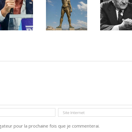
Une lettre
inédite de
Ile de Rhodes ;
Malraux sur
un foyer juif
l’État d’Israël |
déserté
PAR « LA REGLE
DU JEU »
ateur pour la prochaine fois que je commenterai.