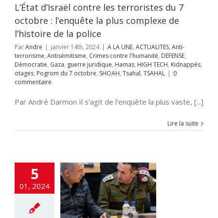
ue
Hamas
HIGH
L’État d’Israël contre les terroristes du 7
idnappés
otages
octobre : l’enquête la plus complexe de
m du 7 octobre
Tsahal
TSAHAL
l’histoire de la police
Par
Andre
|
janvier 14th, 2024
|
A LA UNE
,
ACTUALITES
,
Anti-
terrorisme
,
Antisémitisme
,
Crimes contre l'humanité
,
DEFENSE
,
Démocratie
,
Gaza
,
guerre juridique
,
Hamas
,
HIGH TECH
,
Kidnappés
,
otages
,
Pogrom du 7 octobre
,
SHOAH
,
Tsahal
,
TSAHAL
|
0
commentaire
Par André Darmon Il s’agit de l’enquête la plus vaste, [...]
Lire la suite
ontroverse du
5
d’après » à Gaza
te entre les
01, 2024
res et le chef
état-major
NE
ACTUALITES