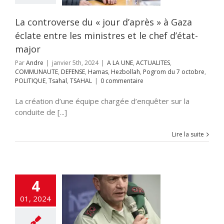
NAUTE
DEFENSE
ezbollah
Pogrom
tobre
POLITIQUE
La controverse du « jour d’après » à Gaza
ahal
TSAHAL
éclate entre les ministres et le chef d’état-
major
Par
Andre
|
janvier 5th, 2024
|
A LA UNE
,
ACTUALITES
,
COMMUNAUTE
,
DEFENSE
,
Hamas
,
Hezbollah
,
Pogrom du 7 octobre
,
POLITIQUE
,
Tsahal
,
TSAHAL
|
0 commentaire
La création d’une équipe chargée d’enquêter sur la
conduite de [...]
Lire la suite
les révélations
4
 l’échec du
seignement
01, 2024
itaire, AMAN
NE
ACTUALITES
contre l'humanité