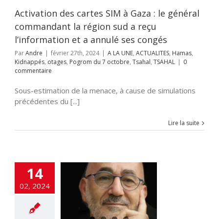
Kidnappés
otages
m du 7 octobre
Activation des cartes SIM à Gaza : le général
ahal
TSAHAL
commandant la région sud a reçu
l’information et a annulé ses congés
Par
Andre
|
février 27th, 2024
|
A LA UNE
,
ACTUALITES
,
Hamas
,
Kidnappés
,
otages
,
Pogrom du 7 octobre
,
Tsahal
,
TSAHAL
|
0
commentaire
Sous-estimation de la menace, à cause de simulations
précédentes du [...]
Lire la suite
TE pour CRIME
 L’HUMANITE à
14
ntre du Hamas
02, 2024
NE
ACTUALITES
i-terrorisme
tisémitisme
UNAUTE
Crimes