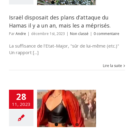
Non classé
Israël disposait des plans d’attaque du
Hamas il y a un an, mais les a méprisés.
Par
Andre
|
décembre 1st, 2023
|
Non classé
|
0 commentaire
La suffisance de l'Etat-Major, "sûr de lui-même (etc.)"
Un rapport [...]
Lire la suite
28
11, 2023
acre du festival
en film anime
E
ACTUALITES
ART
CULTURE