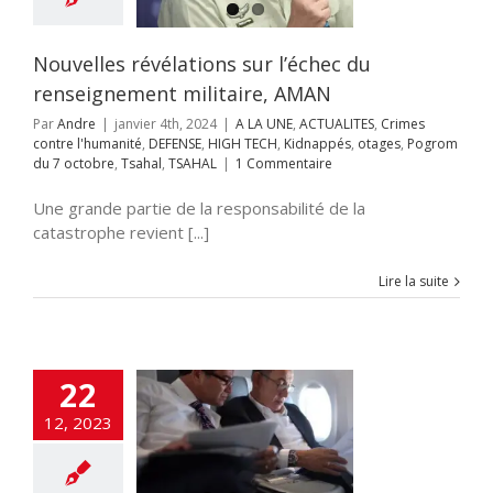
SE
HIGH TECH
appés
otages
m du 7 octobre
Nouvelles révélations sur l’échec du
ahal
TSAHAL
renseignement militaire, AMAN
Par
Andre
|
janvier 4th, 2024
|
A LA UNE
,
ACTUALITES
,
Crimes
contre l'humanité
,
DEFENSE
,
HIGH TECH
,
Kidnappés
,
otages
,
Pogrom
du 7 octobre
,
Tsahal
,
TSAHAL
|
1 Commentaire
Une grande partie de la responsabilité de la
catastrophe revient [...]
Lire la suite
Cohen, l’ancien
22
u Mossad : Nous
ns combattu
12, 2023
nsivement le
ancement du
errorisme