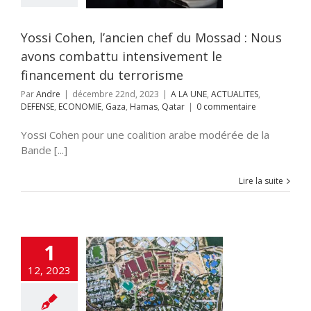
NE
ACTUALITES
ECONOMIE
Gaza
amas
Qatar
Yossi Cohen, l’ancien chef du Mossad : Nous
avons combattu intensivement le
financement du terrorisme
Par
Andre
|
décembre 22nd, 2023
|
A LA UNE
,
ACTUALITES
,
DEFENSE
,
ECONOMIE
,
Gaza
,
Hamas
,
Qatar
|
0 commentaire
Yossi Cohen pour une coalition arabe modérée de la
Bande [...]
Lire la suite
1
 disposait des
12, 2023
 d’attaque du
 y a un an, mais
 a méprisés.