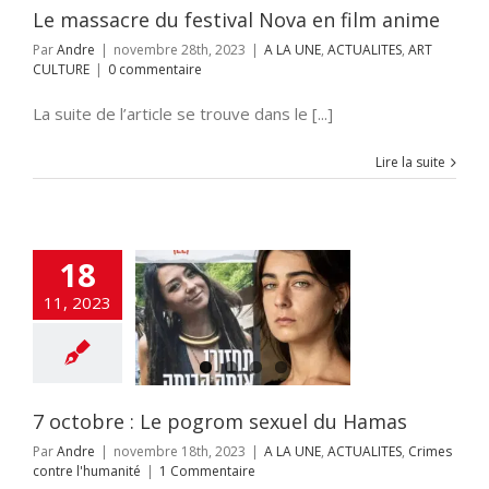
Le massacre du festival Nova en film anime
Par
Andre
|
novembre 28th, 2023
|
A LA UNE
,
ACTUALITES
,
ART
CULTURE
|
0 commentaire
La suite de l’article se trouve dans le [...]
Lire la suite
18
11, 2023
bre : Le pogrom
el du Hamas
NE
ACTUALITES
contre l'humanité
7 octobre : Le pogrom sexuel du Hamas
Par
Andre
|
novembre 18th, 2023
|
A LA UNE
,
ACTUALITES
,
Crimes
contre l'humanité
|
1 Commentaire