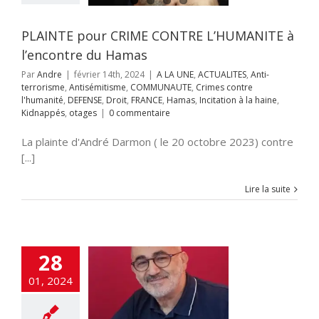
humanité
DEFENSE
FRANCE
Hamas
ation à la haine
PLAINTE pour CRIME CONTRE L’HUMANITE à
appés
otages
l’encontre du Hamas
Par
Andre
|
février 14th, 2024
|
A LA UNE
,
ACTUALITES
,
Anti-
terrorisme
,
Antisémitisme
,
COMMUNAUTE
,
Crimes contre
l'humanité
,
DEFENSE
,
Droit
,
FRANCE
,
Hamas
,
Incitation à la haine
,
Kidnappés
,
otages
|
0 commentaire
La plainte d'André Darmon ( le 20 octobre 2023) contre
[...]
Lire la suite
28
torial d’André
01, 2024
Darmon
NE
ACTUALITES
IRE
Iran
Justice