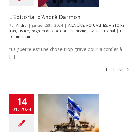
m du 7 octobre
e
TSAHAL
Tsahal
L’Editorial d’André Darmon
Par
Andre
|
janvier 28th, 2024
|
A LA UNE
,
ACTUALITES
,
HISTOIRE
,
Iran
,
Justice
,
Pogrom du 7 octobre
,
Sionisme
,
TSAHAL
,
Tsahal
|
0
commentaire
“La guerre est une chose trop grave pour la confier à
[...]
Lire la suite
 d’Israël contre
rroristes du 7
 : l’enquête la
14
 complexe de
ire de la police
01, 2024
NE
ACTUALITES
i-terrorisme
mitisme
Crimes
humanité
DEFENSE
tie
Gaza
guerre