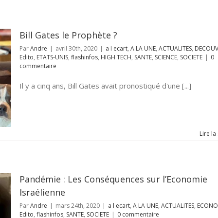
Bill Gates le Prophète ?
Par
Andre
|
avril 30th, 2020
|
a l ecart
,
A LA UNE
,
ACTUALITES
,
DECOUV
Edito
,
ETATS-UNIS
,
flashinfos
,
HIGH TECH
,
SANTE
,
SCIENCE
,
SOCIETE
|
0
commentaire
Il y a cinq ans, Bill Gates avait pronostiqué d'une [...]
Lire la
Pandémie : Les Conséquences sur l’Economie
Israélienne
Par
Andre
|
mars 24th, 2020
|
a l ecart
,
A LA UNE
,
ACTUALITES
,
ECONO
Edito
,
flashinfos
,
SANTE
,
SOCIETE
|
0 commentaire