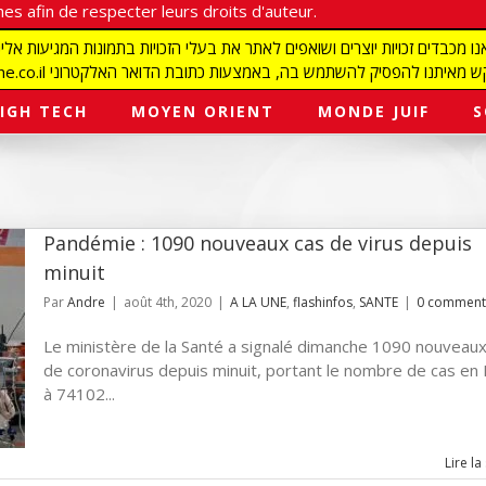
es afin de respecter leurs droits d'auteur.
redaction@israelmagazine.co.il סיק להשתמש בה, באמצעות כתובת הדואר האלקטרוני
IGH TECH
MOYEN ORIENT
MONDE JUIF
S
Pandémie : 1090 nouveaux cas de virus depuis
minuit
Par
Andre
|
août 4th, 2020
|
A LA UNE
,
flashinfos
,
SANTE
|
0 comment
Le ministère de la Santé a signalé dimanche 1090 nouveaux
de coronavirus depuis minuit, portant le nombre de cas en 
à 74102...
Lire la