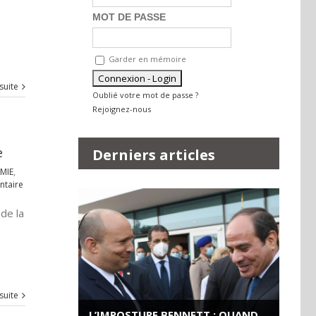
MOT DE PASSE
Garder en mémoire
 suite
Oublié votre mot de passe ?
Rejoignez-nous
e
Derniers articles
MIE
,
taire
de la
 suite
L’IMPOSTURE BENNETT : QUAND