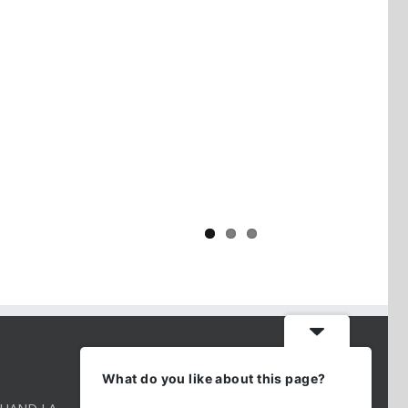
Yaïr Golan : une démocratie pour
un seul camp
CONTACT INFO
What do you like about this page?