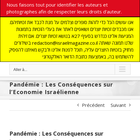
Nous faisons tout pour identifier les auteurs et
photographes afin de respecter leurs droits d'auteur.
אנו עושים הכל כדי לזהות סופרים וצלמים על מנת לכבד את זכויותיהם.
אנו מכבדים זכויות יוצרים ושואפים לאתר את בעלי הזכויות בתמונות
המגיעות אלינו כנדרש בסעיף 27א בנושא זכויות יוצרים. אם זיהית
בשידורים redaction@israelmagazine.co.il שלנו תמונה שאתה
מחזיק בזכויות היוצרים עליה, תוכל לפנות אלינו ולבקש מאיתנו להפסיק
להשתמש בה, באמצעות כתובת הדואר האלקטרוני
Aller à...
Pandémie : Les Conséquences sur
l’Economie Israélienne
Précédent
Suivant
Pandémie : Les Conséquences sur