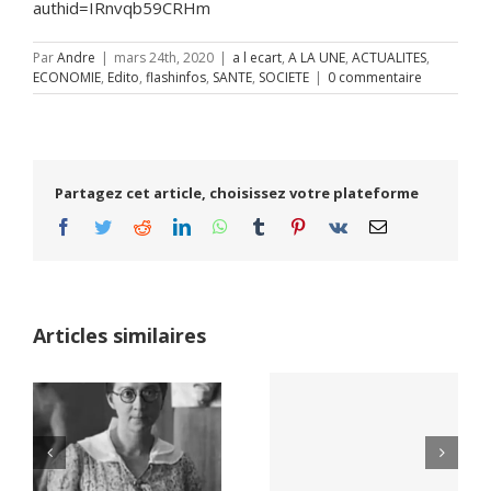
authid=IRnvqb59CRHm
Par
Andre
|
mars 24th, 2020
|
a l ecart
,
A LA UNE
,
ACTUALITES
,
ECONOMIE
,
Edito
,
flashinfos
,
SANTE
,
SOCIETE
|
0 commentaire
Partagez cet article, choisissez votre plateforme
Facebook
Twitter
Reddit
LinkedIn
WhatsApp
Tumblr
Pinterest
Vk
Email
Articles similaires
Yaïr Golan : une
Netflix Field of
démocratie pour
Dreams (1989)