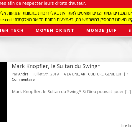
es afin de respecter leurs droits d'auteur.
redaction@israelmagazine.co.il סיק להשתמש בה, באמצעות כתובת הדואר האלקטרוני
IGH TECH
MOYEN ORIENT
MONDE JUIF
S
Mark Knopfler, le Sultan du Swing*
Par
Andre
|
juillet 5th, 2019
|
A LA UNE
,
ART CULTURE
,
GENIE JUIF
|
1
Commentaire
Mark Knopfler, le Sultan du Swing* Si Dieu pouvait jouer [...]
Lire la