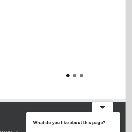
Yaïr Golan : une démocratie pour
un seul camp
CONTACT INFO
What do you like about this page?