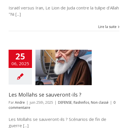
Israël versus Iran, Le Lion de Juda contre la tulipe d'Allah
"Ni [...]
Lire la suite
25
06, 2025
 Mollahs se
veront-ils ?
E
flashinfos
Non
classé
Les Mollahs se sauveront-ils ?
Par
Andre
|
juin 25th, 2025
|
DEFENSE
,
flashinfos
,
Non classé
|
0
commentaire
Les Mollahs se sauveront-ils ? Scénarios de fin de
guerre [...]