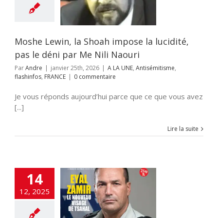
ni par Me Nili
Naouri
NE
Antisémitisme
hinfos
FRANCE
Moshe Lewin, la Shoah impose la lucidité,
pas le déni par Me Nili Naouri
Par
Andre
|
janvier 25th, 2026
|
A LA UNE
,
Antisémitisme
,
flashinfos
,
FRANCE
|
0 commentaire
Je vous réponds aujourd’hui parce que ce que vous avez
[...]
Lire la suite
14
ent la Haute
pris le contrôle
12, 2025
l’affaire de la
eure militaire»