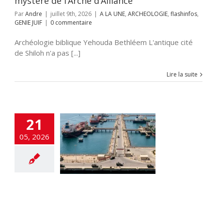
mystère de l’Arche d’Alliance
Par
Andre
|
juillet 9th, 2026
|
A LA UNE
,
ARCHEOLOGIE
,
flashinfos
,
GENIE JUIF
|
0 commentaire
Archéologie biblique Yehouda Bethléem L'antique cité
de Shiloh n'a pas [...]
Lire la suite
21
BUNE LIBRE
 : LE PLAN EST
05, 2026
LE BUREAU DE
 VOICI CE QU’IL
ONTIENT
 UNE
DEFENSE
OMIE
flashinfos