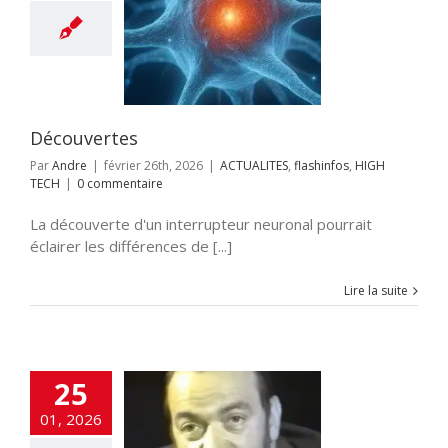
couvertes
LITES
flashinfos
HIGH TECH
Découvertes
Par
Andre
|
février 26th, 2026
|
ACTUALITES
,
flashinfos
,
HIGH
TECH
|
0 commentaire
La découverte d'un interrupteur neuronal pourrait
éclairer les différences de [...]
Lire la suite
25
Lewin, la Shoah
01, 2026
la lucidité, pas