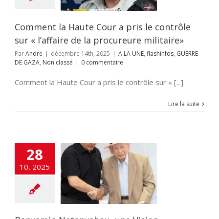
UNE
flashinfos
E DE GAZA
Non
classé
Comment la Haute Cour a pris le contrôle
sur « l’affaire de la procureure militaire»
Par
Andre
|
décembre 14th, 2025
|
A LA UNE
,
flashinfos
,
GUERRE
DE GAZA
,
Non classé
|
0 commentaire
Comment la Haute Cour a pris le contrôle sur « [...]
Lire la suite
28
in Netanyahou,
10, 2025
ion stratégique
de la Paix
 UNE
DEFENSE
hinfos
Hamas