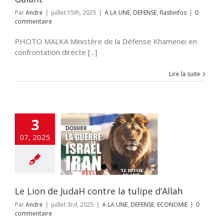
Par
Andre
|
juillet 15th, 2025
|
A LA UNE
,
DEFENSE
,
flashinfos
|
0
commentaire
PHOTO MALKA Ministère de la Défense Khamenei en
confrontation directe [...]
Lire la suite
3
07, 2025
ion de JudaH
a tulipe d’Allah
 UNE
DEFENSE
ECONOMIE
Le Lion de JudaH contre la tulipe d’Allah
Par
Andre
|
juillet 3rd, 2025
|
A LA UNE
,
DEFENSE
,
ECONOMIE
|
0
commentaire