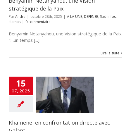
Benyamin Netanyahou, une Vision
stratégique de la Paix
Par
Andre
|
octobre 28th, 2025
|
A LA UNE
,
DEFENSE
,
flashinfos
,
Hamas
|
0 commentaire
Benyamin Netanyahou, une Vision stratégique de la Paix
"…un temps [...]
Lire la suite
15
amenei en
07, 2025
ntation directe
vec Galant
 UNE
DEFENSE
flashinfos
Khamenei en confrontation directe avec
Galant