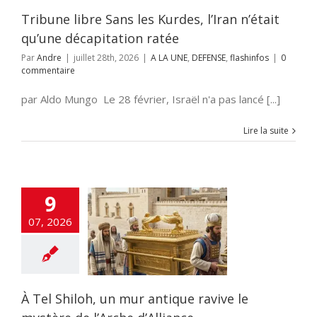
flashinfos
Tribune libre Sans les Kurdes, l’Iran n’était
qu’une décapitation ratée
Par
Andre
|
juillet 28th, 2026
|
A LA UNE
,
DEFENSE
,
flashinfos
|
0
commentaire
par Aldo Mungo Le 28 février, Israël n'a pas lancé [...]
Lire la suite
9
Shiloh, un mur
07, 2026
que ravive le
re de l’Arche
’Alliance
E
ARCHEOLOGIE
nfos
GENIE JUIF
À Tel Shiloh, un mur antique ravive le