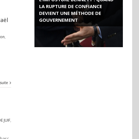
LA RUPTURE DE CONFIANCE
DEVIENT UNE MÉTHODE DE
raël
GOUVERNEMENT
ROSE VALLAND, HEROÏNE DE LA
mon
,
RESISTANCE FRANÇAISE
 suite
 JUIF
,
nharc