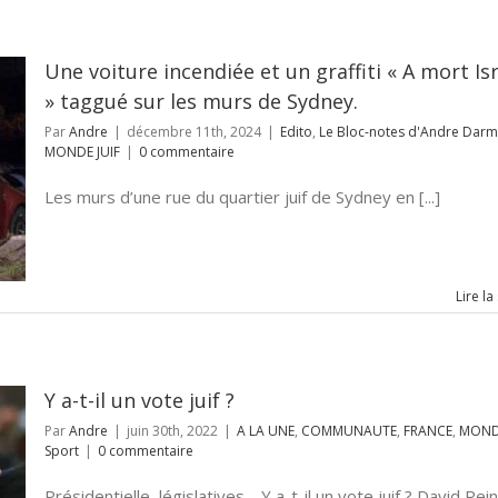
Une voiture incendiée et un graffiti « A mort Is
» taggué sur les murs de Sydney.
Par
Andre
|
décembre 11th, 2024
|
Edito
,
Le Bloc-notes d'Andre Dar
MONDE JUIF
|
0 commentaire
Les murs d’une rue du quartier juif de Sydney en [...]
Lire la
Y a-t-il un vote juif ?
Par
Andre
|
juin 30th, 2022
|
A LA UNE
,
COMMUNAUTE
,
FRANCE
,
MONDE
Sport
|
0 commentaire
Présidentielle, législatives… Y a-t-il un vote juif ? David Rei