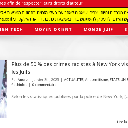
es afin de respecter leurs droits d'auteur.
redaction@israelmagazine.co.il סיק להשתמש בה, באמצעות כתובת הדואר האלקטרוני
IGH TECH
MOYEN ORIENT
MONDE JUIF
S
Plus de 50 % des crimes racistes à New York vi
les Juifs
Par
Andre
|
janvier 8th, 2025
|
ACTUALITES
,
Antisémitisme
,
ETATS-UNI
flashinfos
|
0 commentaire
Selon les statistiques publiées par la police de New York, [..
Lire la