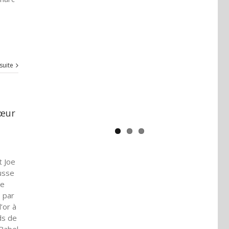
Yaïr Golan : une démocratie pour
un seul camp
 suite
Cœur
t Joe
usse
te
 par
’or à
ds de