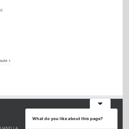
0
 suite
CONTACT INFO
What do you like about this page?
QUAND LA
Téléphone:
01 86 98 27 27