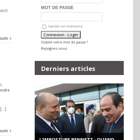
MOT DE PASSE
ment
Garder en mémoire
 suite
Oublié votre mot de passe ?
Rejoignez-nous
Derniers articles
o
,
'Andre
..]
 suite
L’IMPOSTURE BENNETT : QUAND