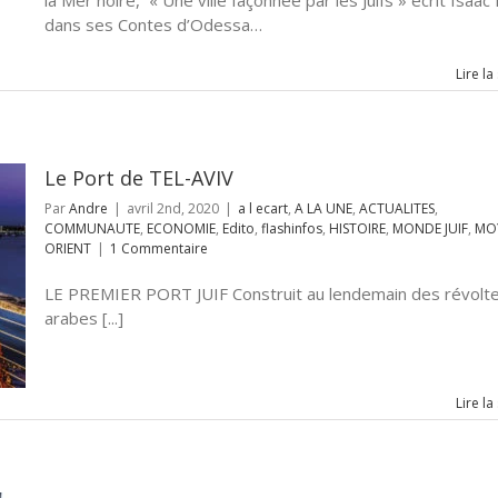
la Mer noire, « Une ville façonnée par les Juifs » écrit Isaac
dans ses Contes d’Odessa…
Lire la
Le Port de TEL-AVIV
Par
Andre
|
avril 2nd, 2020
|
a l ecart
,
A LA UNE
,
ACTUALITES
,
COMMUNAUTE
,
ECONOMIE
,
Edito
,
flashinfos
,
HISTOIRE
,
MONDE JUIF
,
MO
ORIENT
|
1 Commentaire
LE PREMIER PORT JUIF Construit au lendemain des révolt
arabes [...]
Lire la