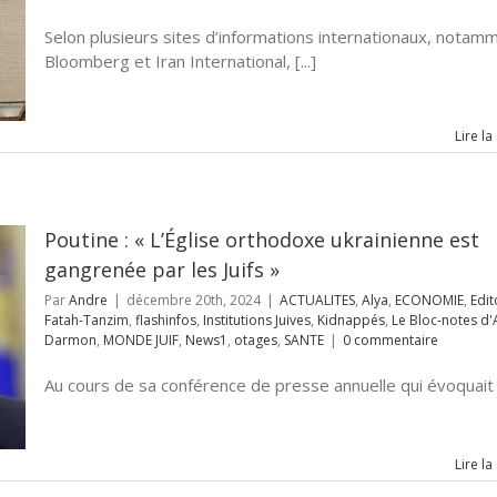
Selon plusieurs sites d’informations internationaux, notam
Bloomberg et Iran International, [...]
Lire la
Poutine : « L’Église orthodoxe ukrainienne est
gangrenée par les Juifs »
Par
Andre
|
décembre 20th, 2024
|
ACTUALITES
,
Alya
,
ECONOMIE
,
Edit
Fatah-Tanzim
,
flashinfos
,
Institutions Juives
,
Kidnappés
,
Le Bloc-notes d
Darmon
,
MONDE JUIF
,
News1
,
otages
,
SANTE
|
0 commentaire
Au cours de sa conférence de presse annuelle qui évoquait [.
Lire la