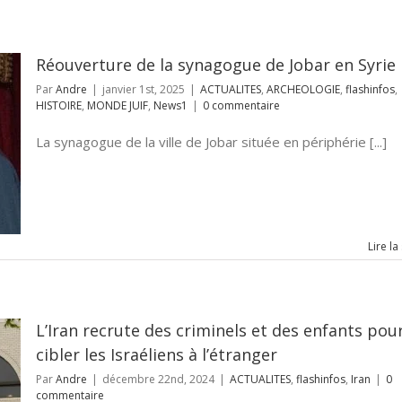
Réouverture de la synagogue de Jobar en Syrie
Par
Andre
|
janvier 1st, 2025
|
ACTUALITES
,
ARCHEOLOGIE
,
flashinfos
,
HISTOIRE
,
MONDE JUIF
,
News1
|
0 commentaire
La synagogue de la ville de Jobar située en périphérie [...]
Lire la
L’Iran recrute des criminels et des enfants pou
cibler les Israéliens à l’étranger
Par
Andre
|
décembre 22nd, 2024
|
ACTUALITES
,
flashinfos
,
Iran
|
0
commentaire