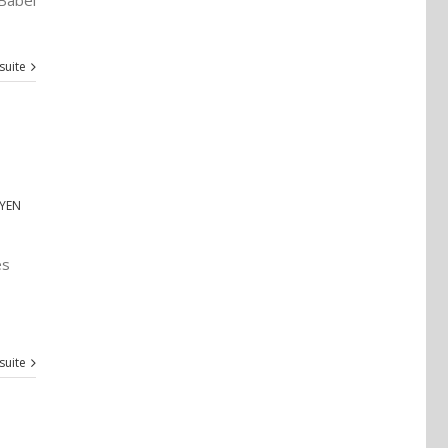
 Babel
 suite
YEN
es
 suite