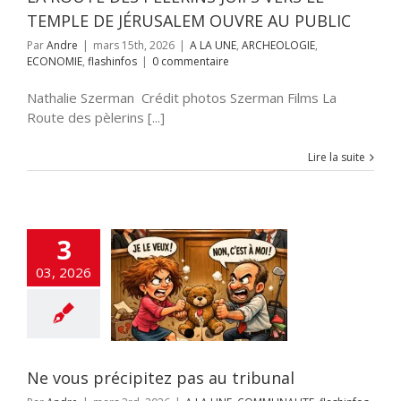
TEMPLE DE JÉRUSALEM OUVRE AU PUBLIC
Par
Andre
|
mars 15th, 2026
|
A LA UNE
,
ARCHEOLOGIE
,
ECONOMIE
,
flashinfos
|
0 commentaire
Nathalie Szerman Crédit photos Szerman Films La
Route des pèlerins [...]
Lire la suite
3
 précipitez pas
03, 2026
u tribunal
E
COMMUNAUTE
nfos
Institutions
Juives
Ne vous précipitez pas au tribunal