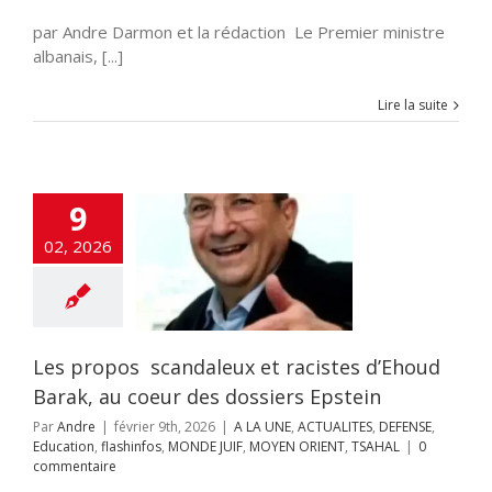
par Andre Darmon et la rédaction Le Premier ministre
albanais, [...]
Lire la suite
9
pos scandaleux
cistes d’Ehoud
02, 2026
, au coeur des
iers Epstein
NE
ACTUALITES
NSE
Education
fos
MONDE JUIF
 ORIENT
TSAHAL
Les propos scandaleux et racistes d’Ehoud
Barak, au coeur des dossiers Epstein
Par
Andre
|
février 9th, 2026
|
A LA UNE
,
ACTUALITES
,
DEFENSE
,
Education
,
flashinfos
,
MONDE JUIF
,
MOYEN ORIENT
,
TSAHAL
|
0
commentaire