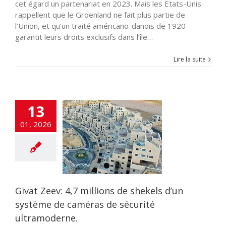
cet égard un partenariat en 2023. Mais les Etats-Unis
rappellent que le Groenland ne fait plus partie de
l’Union, et qu’un traité américano-danois de 1920
garantit leurs droits exclusifs dans l’île…
Lire la suite
13
eev: 4,7 millions
shekels d’un
01, 2026
 de caméras de
sécurité
ramoderne.
NE
ACTUALITES
curité
DEFENSE
nfos
HIGH TECH
AHAL
Tsahal
Givat Zeev: 4,7 millions de shekels d’un
système de caméras de sécurité
ultramoderne.