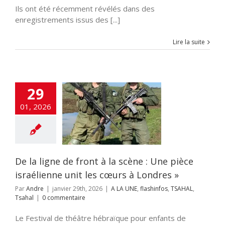
Ils ont été récemment révélés dans des
enregistrements issus des [...]
Lire la suite
29
gne de front à la
01, 2026
e : Une pièce
ienne unit les
s à Londres »
UNE
flashinfos
AHAL
Tsahal
De la ligne de front à la scène : Une pièce
israélienne unit les cœurs à Londres »
Par
Andre
|
janvier 29th, 2026
|
A LA UNE
,
flashinfos
,
TSAHAL
,
Tsahal
|
0 commentaire
Le Festival de théâtre hébraïque pour enfants de