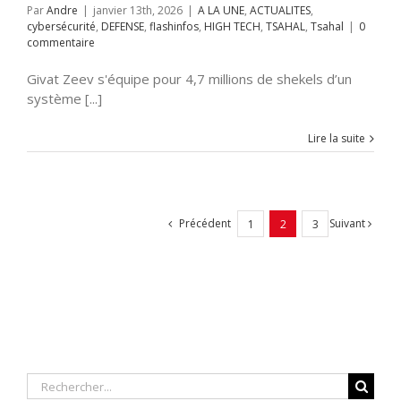
Par
Andre
|
janvier 13th, 2026
|
A LA UNE
,
ACTUALITES
,
cybersécurité
,
DEFENSE
,
flashinfos
,
HIGH TECH
,
TSAHAL
,
Tsahal
|
0
commentaire
Givat Zeev s'équipe pour 4,7 millions de shekels d’un
système [...]
Lire la suite
Précédent
Suivant
1
2
3
Rechercher: