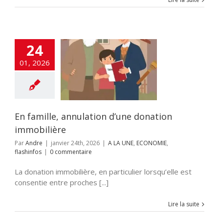
24
lle, annulation
01, 2026
ne donation
mmobilière
UNE
ECONOMIE
flashinfos
En famille, annulation d’une donation
immobilière
Par
Andre
|
janvier 24th, 2026
|
A LA UNE
,
ECONOMIE
,
flashinfos
|
0 commentaire
La donation immobilière, en particulier lorsqu’elle est
consentie entre proches [...]
Lire la suite