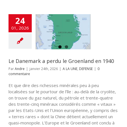
24
01, 2026
mark a perdu le
land en 1940
 UNE
DEFENSE
Le Danemark a perdu le Groenland en 1940
Par
Andre
|
janvier 24th, 2026
|
A LA UNE
,
DEFENSE
|
0
commentaire
Et que dire des richesses minérales peu à peu
localisées sur le pourtour de l’île : au-delà de la cryolite,
on trouve du gaz naturel, du pétrole et trente-quatre
des trente-cinq minéraux considérés comme « vitaux »
par les Etats-Unis et l’Union européenne, y compris des
« terres rares » dont la Chine détient actuellement un
quasi-monopole. L’Europe et le Groenland ont conclu à