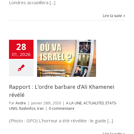
Londres accueillera [...]
Lire la suite
28
ort : L’ordre
01, 2026
 d’Ali Khamenei
révélé
NE
ACTUALITES
NIS
flashinfos
Iran
Rapport : L’ordre barbare d’Ali Khamenei
révélé
Par
Andre
|
janvier 28th, 2026
|
A LA UNE
,
ACTUALITES
,
ETATS-
UNIS
,
flashinfos
,
Iran
|
0 commentaire
(Photo : GPO) L'horreur a été révélée : le guide [...]
Lire la suite