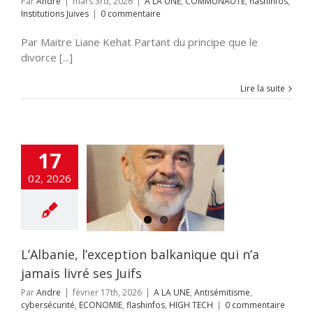
Par
Andre
|
mars 3rd, 2026
|
A LA UNE
,
COMMUNAUTE
,
flashinfos
,
Institutions Juives
|
0 commentaire
Par Maitre Liane Kehat Partant du principe que le
divorce [...]
Lire la suite
17
ie, l’exception
02, 2026
nique qui n’a
 livré ses Juifs
NE
Antisémitisme
urité
ECONOMIE
nfos
HIGH TECH
L’Albanie, l’exception balkanique qui n’a
jamais livré ses Juifs
Par
Andre
|
février 17th, 2026
|
A LA UNE
,
Antisémitisme
,
cybersécurité
,
ECONOMIE
,
flashinfos
,
HIGH TECH
|
0 commentaire