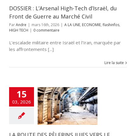
nfos
HIGH TECH
DOSSIER : L’Arsenal High-Tech d’Israël, du
Front de Guerre au Marché Civil
Par
Andre
|
mars 16th, 2026
|
A LA UNE
,
ECONOMIE
,
flashinfos
,
HIGH TECH
|
0 commentaire
L’escalade militaire entre Israël et l’Iran, marquée par
les affrontements [...]
Lire la suite
15
E DES PÈLERINS
03, 2026
ERS LE TEMPLE DE
ALEM OUVRE AU
PUBLIC
E
ARCHEOLOGIE
OMIE
flashinfos
LA ROUTE DES PÈLERINS JUIFS VERS LE