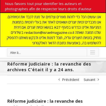
Nous faisons tout pour identifier les auteurs et
photographes afin de respecter leurs droits d'auteur.
אנו עושים הכל כדי לזהות סופרים וצלמים על מנת לכבד את זכויותיהם.
אנו מכבדים זכויות יוצרים ושואפים לאתר את בעלי הזכויות בתמונות
המגיעות אלינו כנדרש בסעיף 27א בנושא זכויות יוצרים. אם זיהית
בשידורים redaction@israelmagazine.co.il שלנו תמונה שאתה
מחזיק בזכויות היוצרים עליה, תוכל לפנות אלינו ולבקש מאיתנו להפסיק
להשתמש בה, באמצעות כתובת הדואר האלקטרוני
Aller à...
Réforme judiciaire : la revanche des
archives C’était il y a 24 ans.
Précédent
Suivant
Réforme judiciaire : la revanche des