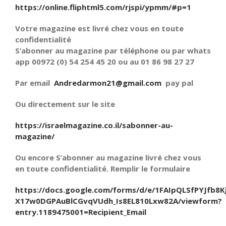
https://online.fliphtml5.com/rjspi/ypmm/#p=1
Votre magazine est livré chez vous en toute
confidentialité
S’abonner au magazine par téléphone ou par whats
app 00972 (0) 54 254 45 20 ou au 01 86 98 27 27
Par email
Andredarmon21@gmail.com
pay pal
Ou directement sur le site
https://israelmagazine.co.il/sabonner-au-
magazine/
Ou encore S’abonner au magazine livré chez vous
en toute confidentialité. Remplir le formulaire
https://docs.google.com/forms/d/e/1FAIpQLSfPYJfb8K
X17w0DGPAuBlCGvqVUdh_Is8EL810Lxw82A/viewform?
entry.1189475001=Recipient_Email