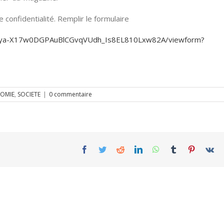
confidentialité. Remplir le formulaire
KjEya-X17w0DGPAuBlCGvqVUdh_Is8EL810Lxw82A/viewform?
OMIE
,
SOCIETE
|
0 commentaire
Facebook
Twitter
Reddit
LinkedIn
WhatsApp
Tumblr
Pinterest
Vk