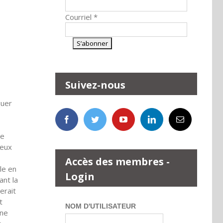
Courriel
*
Suivez-nous
quer
le
ceux
Accès des membres -
le en
Login
ant la
erait
t
NOM D'UTILISATEUR
ine