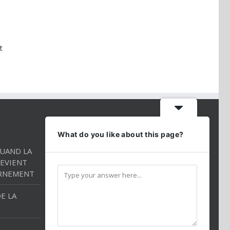
t
CONTACT INFO
What do you like about this page?
QUAND LA
Téléphone:
01 86 98 27 27
EVIENT
Mobile:
054 2544520
RNEMENT
Email:
andredarmon78@gmail.com
E LA