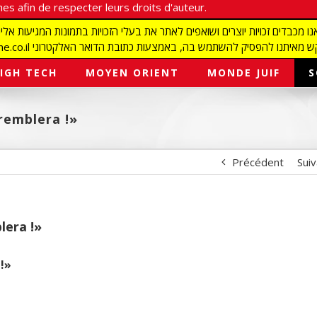
es afin de respecter leurs droits d'auteur.
redaction@israelmagazine.co.il סיק להשתמש בה, באמצעות כתובת הדואר האלקטרוני
IGH TECH
MOYEN ORIENT
MONDE JUIF
S
tremblera !»
Précédent
Sui
lera !»
!»