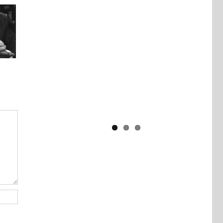
Yaïr Golan : une démocratie pour
un seul camp