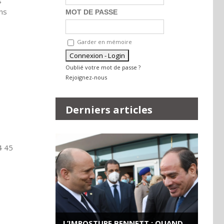
s
ens
MOT DE PASSE
Garder en mémoire
Oublié votre mot de passe ?
Rejoignez-nous
Derniers articles
4 45
L’IMPOSTURE BENNETT : QUAND