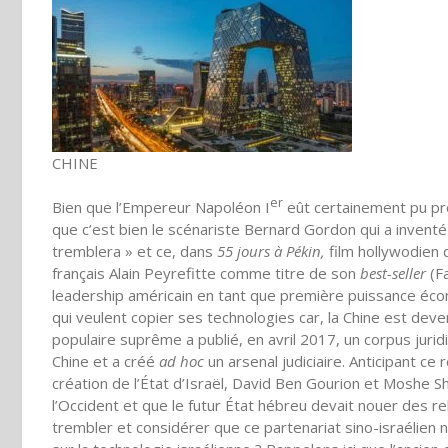
CHINE
er
Bien que l’Empereur Napoléon I
eût certainement pu pro
que c’est bien le scénariste Bernard Gordon qui a inventé
tremblera » et ce, dans
55 jours à Pékin,
film hollywodien 
français Alain Peyrefitte comme titre de son
best-seller
(Fa
leadership américain en tant que première puissance éc
qui veulent copier ses technologies car, la Chine est dev
populaire suprême a publié, en avril 2017, un corpus jurid
Chine et a créé
ad hoc
un arsenal judiciaire. Anticipant ce
création de l’État d’Israël, David Ben Gourion et Moshe Sh
l’Occident et que le futur État hébreu devait nouer des rela
trembler et considérer que ce partenariat sino-israélien 