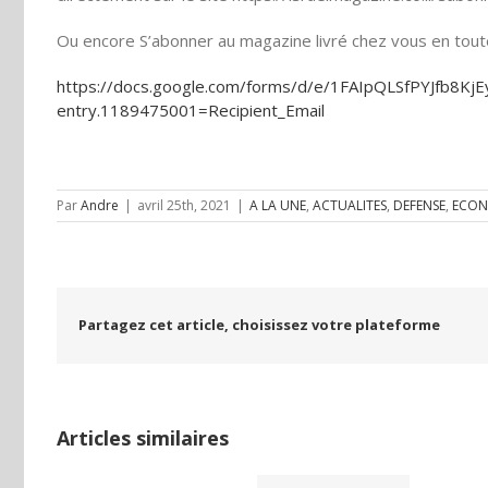
Ou encore S’abonner au magazine livré chez vous en toute 
https://docs.google.com/forms/d/e/1FAIpQLSfPYJfb8
entry.1189475001=Recipient_Email
Par
Andre
|
avril 25th, 2021
|
A LA UNE
,
ACTUALITES
,
DEFENSE
,
ECON
Partagez cet article, choisissez votre plateforme
Articles similaires