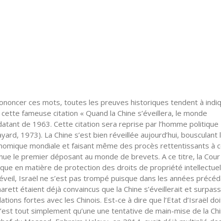
noncer ces mots, toutes les preuves historiques tendent à indi
 cette fameuse citation « Quand la Chine s’éveillera, le monde
datant de 1963. Cette citation sera reprise par l’homme politique
yard, 1973). La Chine s’est bien réveillée aujourd’hui, bousculant 
onomique mondiale et faisant même des procès rettentissants à 
enue le premier déposant au monde de brevets. A ce titre, la Cour
ique en matière de protection des droits de propriété intellectuel
 réveil, Israël ne s’est pas trompé puisque dans les années précéd
arett étaient déjà convaincus que la Chine s’éveillerait et surpass
tions fortes avec les Chinois. Est-ce à dire que l’Etat d’Israël doi
n’est tout simplement qu’une une tentative de main-mise de la Ch