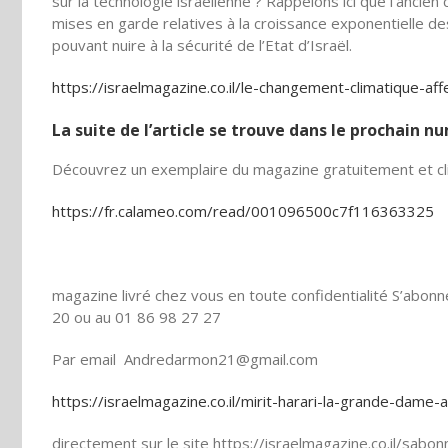
sur la technologie israélienne ? Rappelons ici que l’ancie
mises en garde relatives à la croissance exponentielle de
pouvant nuire à la sécurité de l’Etat d’Israël.
https://israelmagazine.co.il/le-changement-climatique-affe
La suite de l’article se trouve dans le prochain 
Découvrez un exemplaire du magazine gratuitement et cli
https://fr.calameo.com/read/001096500c7f116363325
magazine livré chez vous en toute confidentialité S’abo
20 ou au 01 86 98 27 27
Par email Andredarmon21@gmail.com
https://israelmagazine.co.il/mirit-harari-la-grande-dame
directement sur le site https://israelmagazine.co.il/sab