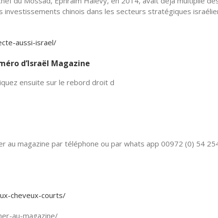
n chef du Mossad, Ephraim Halevy, en 2014, avait déjà multiplié de
s investissements chinois dans les secteurs stratégiques israéli
cte-aussi-israel/
numéro d’Israël Magazine
quez ensuite sur le rebord droit d
nner au magazine par téléphone ou par whats app 00972 (0) 54 25
-aux-cheveux-courts/
onner-au-magazine/