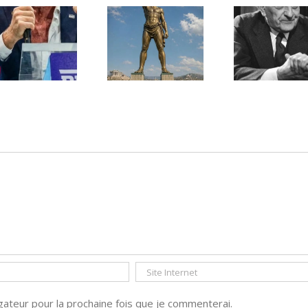
Une lettre
inédite de
Ile de Rhodes ;
Malraux sur
un foyer juif
l’État d’Israël |
déserté
PAR « LA REGLE
DU JEU »
ateur pour la prochaine fois que je commenterai.