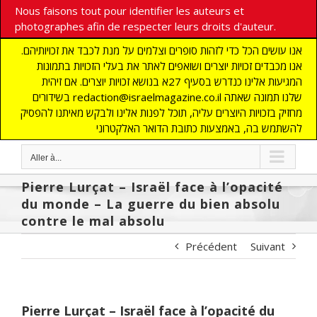
Nous faisons tout pour identifier les auteurs et
photographes afin de respecter leurs droits d'auteur.
אנו עושים הכל כדי לזהות סופרים וצלמים על מנת לכבד את זכויותיהם.
אנו מכבדים זכויות יוצרים ושואפים לאתר את בעלי הזכויות בתמונות
המגיעות אלינו כנדרש בסעיף 27א בנושא זכויות יוצרים. אם זיהית
בשידורים redaction@israelmagazine.co.il שלנו תמונה שאתה
מחזיק בזכויות היוצרים עליה, תוכל לפנות אלינו ולבקש מאיתנו להפסיק
להשתמש בה, באמצעות כתובת הדואר האלקטרוני
Aller à...
Pierre Lurçat – Israël face à l’opacité
du monde – La guerre du bien absolu
contre le mal absolu
Précédent
Suivant
Pierre Lurçat – Israël face à l’opacité du