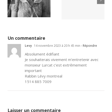
Yaïr Golan : une
Netflix Field of
démocratie pour
Dreams (1989)
un seul camp
Un commentaire
Levy
14 novembre 2023 à 20 h 45 min
- Répondre
Absolument édifiant
Je souhaiterais vivement m’entretenir avec
monsieur Lurcat c’est extrêmement
important
Rabbin Lévy montreal
1514 885 7009
Laisser un commentaire