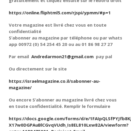
gratuitement et cliquez ensuite sur le rebord droit
https://online.fliphtml5.com/rjspi/ypmm/#p=1
Votre magazine est livré chez vous en toute
confidentialité
S’abonner au magazine par téléphone ou par whats
app 00972 (0) 54 254 45 20 ou au 01 86 98 27 27
Par email
Andredarmon21@gmail.com
pay pal
Ou directement sur le site
https://israelmagazine.co.il/sabonner-au-
magazine/
Ou encore S’abonner au magazine livré chez vous
en toute confidentialité. Remplir le formulaire
https://docs.google.com/forms/d/e/1FAIpQLSfPYJfb8K
X17w0DGPAuBlCGvqVUdh_Is8EL810Lxw82A/viewform?