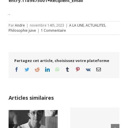
entry.1189475001=Recipient_Email
Par
Andre
|
novembre 14th, 2023
|
A LA UNE
,
ACTUALITES
,
Philosophie juive
|
1 Commentaire
Partagez cet article, choisissez votre plateforme
Facebook
Twitter
Reddit
LinkedIn
WhatsApp
Tumblr
Pinterest
Vk
Email
Articles similaires