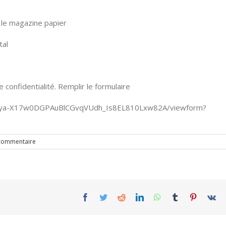
le magazine papier
tal
confidentialité. Remplir le formulaire
KjEya-X17w0DGPAuBlCGvqVUdh_Is8EL810Lxw82A/viewform?
commentaire
Facebook
Twitter
Reddit
LinkedIn
WhatsApp
Tumblr
Pinterest
Vk