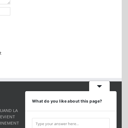
t
CONTACT INFO
What do you like about this page?
QUAND LA
Téléphone:
01 86 98 27 27
EVIENT
Mobile:
054 2544520
RNEMENT
Email:
andredarmon78@gmail.com