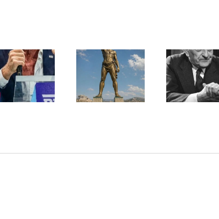
Une lettre
inédite de
Ile de Rhodes ;
Malraux sur
un foyer juif
l’État d’Israël |
déserté
PAR « LA REGLE
DU JEU »