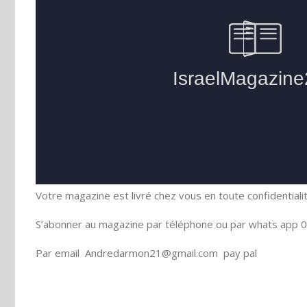
Votre magazine est livré chez vous en toute confidentiali
S’abonner au magazine par téléphone ou par whats app 0
Par email Andredarmon21@gmail.com pay pal