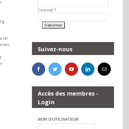
r
Courriel
*
ang
a un
 main,
Suivez-nous
t
er
Accès des membres -
Login
NOM D'UTILISATEUR