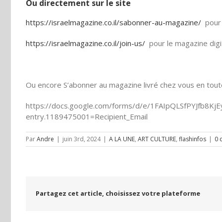
Ou directement sur le site
https://israelmagazine.co.il/sabonner-au-magazine/
pour 
https://israelmagazine.co.il/join-us/
pour le magazine digi
Ou encore S’abonner au magazine livré chez vous en toute 
https://docs.google.com/forms/d/e/1FAIpQLSfPYJfb8
entry.1189475001=Recipient_Email
Par
Andre
|
juin 3rd, 2024
|
A LA UNE
,
ART CULTURE
,
flashinfos
|
0 
Partagez cet article, choisissez votre plateforme