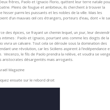
ux frères, Paolo et Ignacio Florio, quittent leur terre natale pou
r patrie. Pleins de fougue et ambitieux, ils cherchent à trouver la
e hisser parmi les puissants et les nobles de la ville. Mais les
voient d’un mauvais œil ces étrangers, porteurs d’eau, dont « le s
rce des épices, se frayant un chemin lequel, un jour, leur deviendr
intimes : Paolo et Ignacio, pourtant unis comme les doigts de la
 vivra un calvaire. Tout cela se déroule sous la domination des
ndant une révolution, car les Siciliens aspirent à l’indépendance e
lie. Vincenzo, le fils de Paolo prendra la relève, et voudra se veng
ces aristocrates désargentés mais arrogants.
Israël Magazine
quez ensuite sur le rebord droit