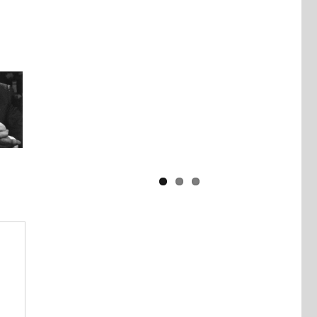
Yaïr Golan : une démocratie pour
un seul camp