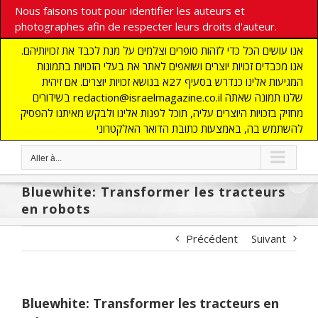
Nous faisons tout pour identifier les auteurs et
photographes afin de respecter leurs droits d'auteur.
אנו עושים הכל כדי לזהות סופרים וצלמים על מנת לכבד את זכויותיהם.
אנו מכבדים זכויות יוצרים ושואפים לאתר את בעלי הזכויות בתמונות
המגיעות אלינו כנדרש בסעיף 27א בנושא זכויות יוצרים. אם זיהית
בשידורים redaction@israelmagazine.co.il שלנו תמונה שאתה
מחזיק בזכויות היוצרים עליה, תוכל לפנות אלינו ולבקש מאיתנו להפסיק
להשתמש בה, באמצעות כתובת הדואר האלקטרוני
Aller à...
Bluewhite: Transformer les tracteurs
en robots
Précédent
Suivant
Bluewhite: Transformer les tracteurs en