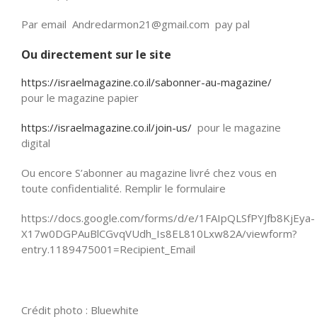
Par email Andredarmon21@gmail.com pay pal
Ou directement sur le site
https://israelmagazine.co.il/sabonner-au-magazine/
pour le magazine papier
https://israelmagazine.co.il/join-us/
pour le magazine
digital
Ou encore S’abonner au magazine livré chez vous en
toute confidentialité. Remplir le formulaire
https://docs.google.com/forms/d/e/1FAIpQLSfPYJfb8KjEya-
X17w0DGPAuBlCGvqVUdh_Is8EL810Lxw82A/viewform?
entry.1189475001=Recipient_Email
Crédit photo : Bluewhite