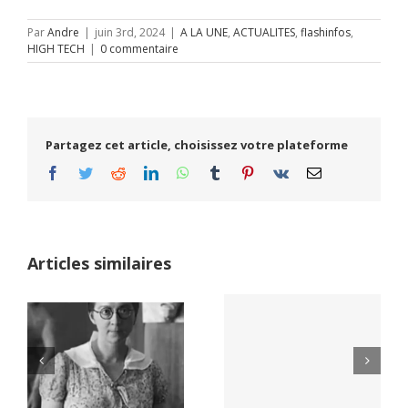
Par
Andre
|
juin 3rd, 2024
|
A LA UNE
,
ACTUALITES
,
flashinfos
,
HIGH TECH
|
0 commentaire
Partagez cet article, choisissez votre plateforme
Facebook
Twitter
Reddit
LinkedIn
WhatsApp
Tumblr
Pinterest
Vk
Email
Articles similaires
Yaïr Golan : une
Netflix Field of
démocratie pour
Dreams (1989)
un seul camp