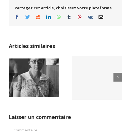
Partagez cet article, choisissez votre plateforme
Facebook
Twitter
Reddit
LinkedIn
WhatsApp
Tumblr
Pinterest
Vk
Email
Articles similaires
Yaïr Golan : une
Netflix Field of
démocratie pour
Dreams (1989)
un seul camp
Laisser un commentaire
Commentaire