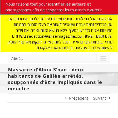
Nous faisons tout pour identifier les auteurs et
photographes afin de respecter leurs droits d'auteur.
אנו עושים הכל כדי לזהות סופרים וצלמים על מנת לכבד את זכויותיהם.
אנו מכבדים זכויות יוצרים ושואפים לאתר את בעלי הזכויות בתמונות
המגיעות אלינו כנדרש בסעיף 27א בנושא זכויות יוצרים. אם זיהית
בשידורים redaction@israelmagazine.co.il שלנו תמונה שאתה
מחזיק בזכויות היוצרים עליה, תוכל לפנות אלינו ולבקש מאיתנו להפסיק
להשתמש בה, באמצעות כתובת הדואר האלקטרוני
Aller à...
Massacre d’Abou S’nan : deux
habitants de Galilée arrêtés,
soupçonnés d’être impliqués dans le
meurtre
Précédent
Suivant