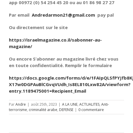
app 00972 (0) 54 254 45 20 ou au 01 86 98 27 27
Par email
Andredarmon21@gmail.com
pay pal
Ou directement sur le site
https://israelmagazine.co.il/sabonner-au-
magazine/
Ou encore S’abonner au magazine livré chez vous
en toute confidentialité. Remplir le formulaire
https://docs.google.com/forms/d/e/1FAIpQLSfPYJfb8K
X17w0DGPAuBlCGvqVUdh_Is8EL810Lxw82A/viewform?
entry.1189475001=Recipient_Email
Par
Andre
|
août 25th, 2023
|
A LA UNE
,
ACTUALITES
,
Anti-
terrorisme
,
criminalité arabe
,
DEFENSE
|
0 commentaire