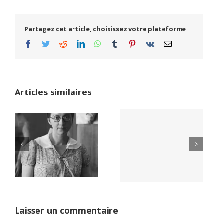
Partagez cet article, choisissez votre plateforme
Facebook
Twitter
Reddit
LinkedIn
WhatsApp
Tumblr
Pinterest
Vk
Email
Articles similaires
Yaïr Golan : une
Netflix Field of
démocratie pour
Dreams (1989)
un seul camp
Laisser un commentaire