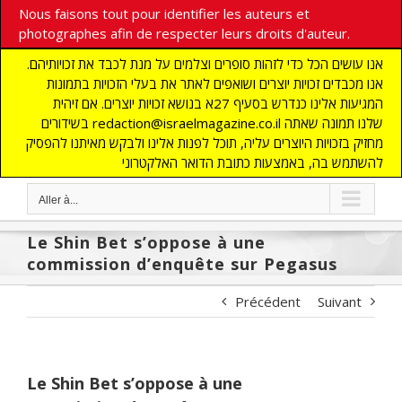
Nous faisons tout pour identifier les auteurs et
photographes afin de respecter leurs droits d'auteur.
אנו עושים הכל כדי לזהות סופרים וצלמים על מנת לכבד את זכויותיהם.
אנו מכבדים זכויות יוצרים ושואפים לאתר את בעלי הזכויות בתמונות
המגיעות אלינו כנדרש בסעיף 27א בנושא זכויות יוצרים. אם זיהית
בשידורים redaction@israelmagazine.co.il שלנו תמונה שאתה
מחזיק בזכויות היוצרים עליה, תוכל לפנות אלינו ולבקש מאיתנו להפסיק
להשתמש בה, באמצעות כתובת הדואר האלקטרוני
Aller à...
Le Shin Bet s’oppose à une
commission d’enquête sur Pegasus
Précédent
Suivant
Le Shin Bet s’oppose à une