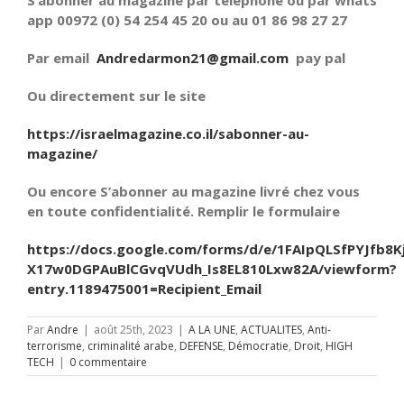
S’abonner au magazine par téléphone ou par whats
app 00972 (0) 54 254 45 20 ou au 01 86 98 27 27
Par email
Andredarmon21@gmail.com
pay pal
Ou directement sur le site
https://israelmagazine.co.il/sabonner-au-
magazine/
Ou encore S’abonner au magazine livré chez vous
en toute confidentialité. Remplir le formulaire
https://docs.google.com/forms/d/e/1FAIpQLSfPYJfb8K
X17w0DGPAuBlCGvqVUdh_Is8EL810Lxw82A/viewform?
entry.1189475001=Recipient_Email
Par
Andre
|
août 25th, 2023
|
A LA UNE
,
ACTUALITES
,
Anti-
terrorisme
,
criminalité arabe
,
DEFENSE
,
Démocratie
,
Droit
,
HIGH
TECH
|
0 commentaire