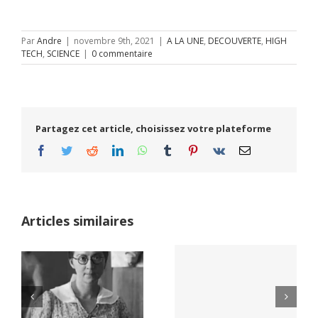
Par
Andre
|
novembre 9th, 2021
|
A LA UNE
,
DECOUVERTE
,
HIGH
TECH
,
SCIENCE
|
0 commentaire
Partagez cet article, choisissez votre plateforme
Facebook
Twitter
Reddit
LinkedIn
WhatsApp
Tumblr
Pinterest
Vk
Email
Articles similaires
Yaïr Golan : une
Netflix Field of
démocratie pour