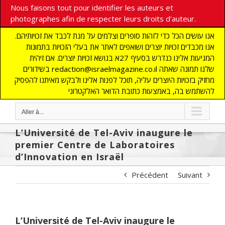
Nous faisons tout pour identifier les auteurs et
photographes afin de respecter leurs droits d'auteur.
אנו עושים הכל כדי לזהות סופרים וצלמים על מנת לכבד את זכויותיהם.
אנו מכבדים זכויות יוצרים ושואפים לאתר את בעלי הזכויות בתמונות
המגיעות אלינו כנדרש בסעיף 27א בנושא זכויות יוצרים. אם זיהית
בשידורים redaction@israelmagazine.co.il שלנו תמונה שאתה
מחזיק בזכויות היוצרים עליה, תוכל לפנות אלינו ולבקש מאיתנו להפסיק
להשתמש בה, באמצעות כתובת הדואר האלקטרוני
Aller à...
L’Université de Tel-Aviv inaugure le
premier Centre de Laboratoires
d’Innovation en Israël
Précédent
Suivant
L’Université de Tel-Aviv inaugure le