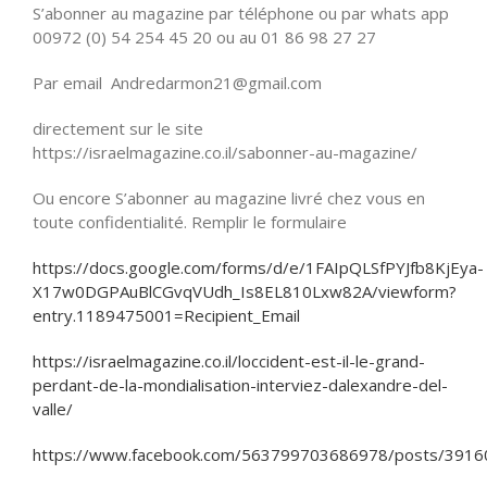
S’abonner au magazine par téléphone ou par whats app
00972 (0) 54 254 45 20 ou au 01 86 98 27 27
Par email Andredarmon21@gmail.com
directement sur le site
https://israelmagazine.co.il/sabonner-au-magazine/
Ou encore S’abonner au magazine livré chez vous en
toute confidentialité. Remplir le formulaire
https://docs.google.com/forms/d/e/1FAIpQLSfPYJfb8KjEya-
X17w0DGPAuBlCGvqVUdh_Is8EL810Lxw82A/viewform?
entry.1189475001=Recipient_Email
https://israelmagazine.co.il/loccident-est-il-le-grand-
perdant-de-la-mondialisation-interviez-dalexandre-del-
valle/
https://www.facebook.com/563799703686978/posts/391