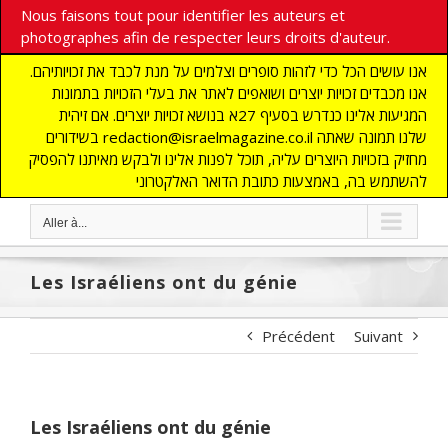
Nous faisons tout pour identifier les auteurs et
photographes afin de respecter leurs droits d'auteur.
אנו עושים הכל כדי לזהות סופרים וצלמים על מנת לכבד את זכויותיהם.
אנו מכבדים זכויות יוצרים ושואפים לאתר את בעלי הזכויות בתמונות
המגיעות אלינו כנדרש בסעיף 27א בנושא זכויות יוצרים. אם זיהית
בשידורים redaction@israelmagazine.co.il שלנו תמונה שאתה
מחזיק בזכויות היוצרים עליה, תוכל לפנות אלינו ולבקש מאיתנו להפסיק
להשתמש בה, באמצעות כתובת הדואר האלקטרוני
Aller à...
Les Israéliens ont du génie
Précédent
Suivant
Les Israéliens ont du génie