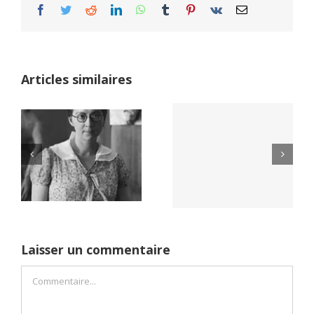
Facebook
Twitter
Reddit
LinkedIn
WhatsApp
Tumblr
Pinterest
Vk
Email
Articles similaires
Yaïr Golan : une
Netflix Field of
démocratie pour
Dreams (1989)
un seul camp
Laisser un commentaire
Commentaire