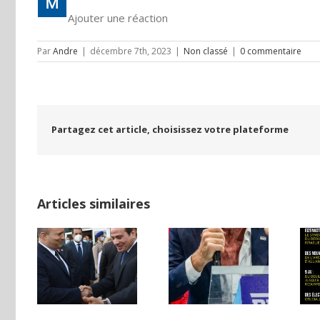
Ajouter une réaction
Par
Andre
|
décembre 7th, 2023
|
Non classé
|
0 commentaire
Partagez cet article, choisissez votre plateforme
Articles similaires
TURE
T :
LA
Yaïr Golan : une
L’EDITORIAL
 DE
démocratie
d’ANDRE
NCE
pour un seul
DARMON AOUT
 UNE
camp
2026
 DE