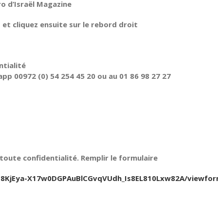
ro d’Israël Magazine
t cliquez ensuite sur le rebord droit
tialité
pp 00972 (0) 54 254 45 20 ou au 01 86 98 27 27
oute confidentialité. Remplir le formulaire
Jfb8KjEya-X17w0DGPAuBlCGvqVUdh_Is8EL810Lxw82A/viewfo