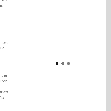
us
Yaïr Golan : une démocratie pour
un seul camp
ombre
que
rt,
et
 l’on
nt au
ils