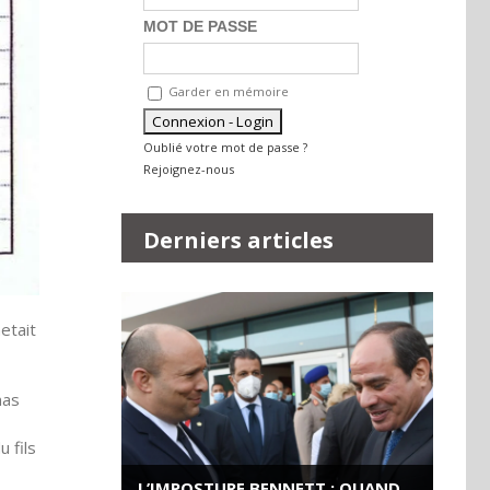
MOT DE PASSE
Garder en mémoire
Oublié votre mot de passe ?
Rejoignez-nous
Derniers articles
etait
mas
 fils
L’IMPOSTURE BENNETT : QUAND