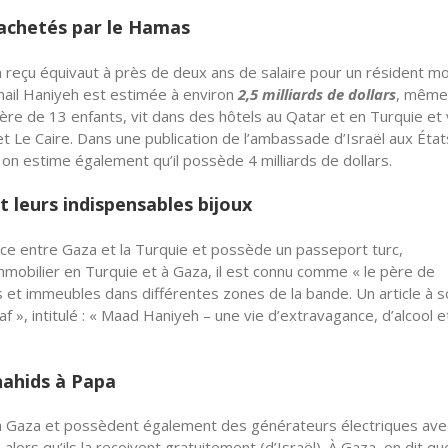
 achetés par le Hamas
un reçu équivaut à près de deux ans de salaire pour un résident m
Ismail Haniyeh est estimée à environ
2,5 milliards de dollars
, même 
 père de 13 enfants, vit dans des hôtels au Qatar et en Turquie et 
t Le Caire. Dans une publication de l’ambassade d’Israël aux État
t on estime également qu’il possède 4 milliards de dollars.
et leurs indispensables bijoux
place entre Gaza et la Turquie et possède un passeport turc,
l’immobilier en Turquie et à Gaza, il est connu comme « le père de
as et immeubles dans différentes zones de la bande. Un article à 
laaf », intitulé : « Maad Haniyeh – une vie d’extravagance, d’alcool 
hahids à Papa
er à Gaza et possèdent également des générateurs électriques ave
 alors qu’ils la reçoivent gratuitement (d’Israël). À Gaza, on dit qu