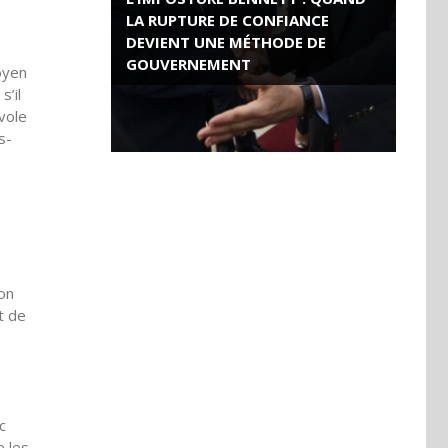
LA RUPTURE DE CONFIANCE
DEVIENT UNE MÉTHODE DE
GOUVERNEMENT
oyen
s’il
ROSE VALLAND, HEROÏNE DE LA
vole
RESISTANCE FRANÇAISE
s-
son
et de
c
e les