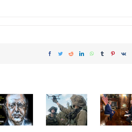
Facebook
Twitter
Reddit
LinkedIn
WhatsApp
Tumblr
Pinterest
Vk
Le général Brik,
à Eizenkot: «
Israël préparé à
Vous êtes le
une attaque
premier des
américaine
premiers à être
contre l’Iran
responsable du
qui n’a
7 octobre et
finalement pas
vous voulez