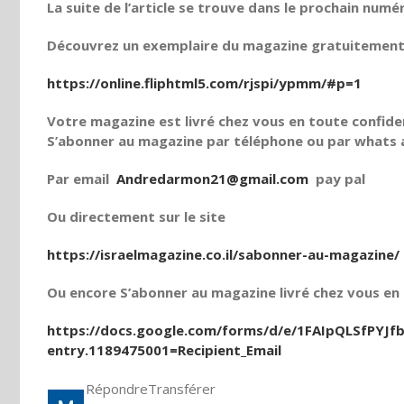
La suite de l’article se trouve dans le prochain numé
Découvrez un exemplaire du magazine gratuitement e
https://online.fliphtml5.com/rjspi/ypmm/#p=1
Votre magazine est livré chez vous en toute confiden
S’abonner au magazine par téléphone ou par whats a
Par email
Andredarmon21@gmail.com
pay pal
Ou directement sur le site
https://israelmagazine.co.il/sabonner-au-magazine/
Ou encore S’abonner au magazine livré chez vous en t
https://docs.google.com/forms/d/e/1FAIpQLSfPY
entry.1189475001=Recipient_Email
Répondre
Transférer