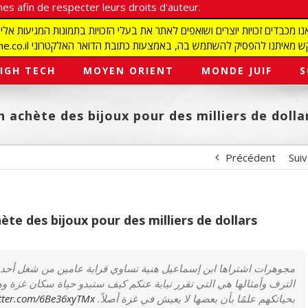
es afin de respecter leurs droits d'auteur.
redaction@israelmagazine.co.il סיק להשתמש בה, באמצעות כתובת הדואר האלקטרוני
IGH TECH
MOYEN ORIENT
MONDE JUIF
S
h achète des bijoux pour des milliers de dolla
Précédent
Sui
ète des bijoux pour des milliers de dollars
مجوهرات اشتراها ابن إسماعيل هنية تساوي قرابة عامين من شغل أحد
الترف وأمثالها هي التي تقرر نيابة عنكم كيف ستبدو حياة سكان غزة و
itter.com/6Be36xyTMx
بحياتكهم علمًا بأن بعضها لا يعيش في غزة أصلاً.