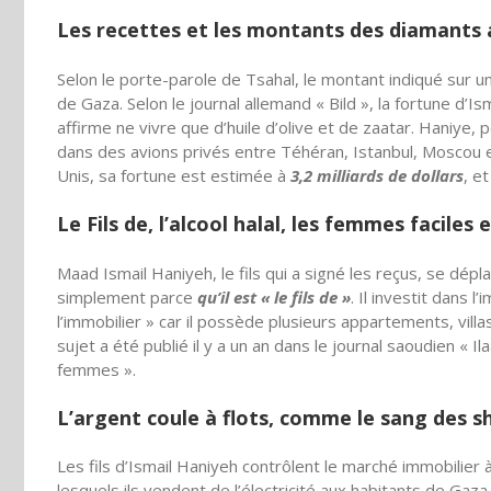
Les recettes et les montants des diamants
Selon le porte-parole de Tsahal, le montant indiqué sur 
de Gaza. Selon le journal allemand « Bild », la fortune d’
affirme ne vivre que d’huile d’olive et de zaatar. Haniye,
dans des avions privés entre Téhéran, Istanbul, Moscou e
Unis, sa fortune est estimée à
3,2 milliards de dollars
, e
Le Fils de, l’alcool halal, les femmes faciles 
Maad Ismail Haniyeh, le fils qui a signé les reçus, se dé
simplement parce
qu’il est « le fils de »
. Il investit dans 
l’immobilier » car il possède plusieurs appartements, vill
sujet a été publié il y a un an dans le journal saoudien « I
femmes ».
L’argent coule à flots, comme le sang des s
Les fils d’Ismail Haniyeh contrôlent le marché immobili
lesquels ils vendent de l’électricité aux habitants de Gaza,