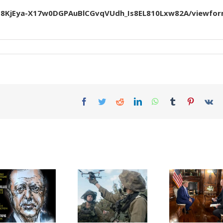
Jfb8KjEya-X17w0DGPAuBlCGvqVUdh_Is8EL810Lxw82A/viewfo
Facebook
Twitter
Reddit
LinkedIn
WhatsApp
Tumblr
Pinterest
Vk
Le général Brik,
à Eizenkot: «
Israël préparé à
Vous êtes le
une attaque
premier des
américaine
premiers à être
contre l’Iran
responsable du
qui n’a
7 octobre et