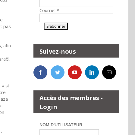
s
Courriel
*
de
it pas
 afin
Suivez-nous
sraël.
 « si
tre
Accès des membres -
Gaza
x
Login
’on
NOM D'UTILISATEUR
s