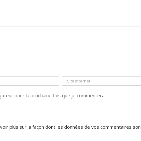
finalement pas
vous voulez
eu lieu
devenir Premier
ministre ?»
ateur pour la prochaine fois que je commenterai.
voir plus sur la façon dont les données de vos commentaires son