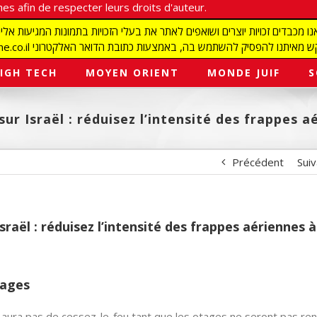
es afin de respecter leurs droits d'auteur.
redaction@israelmagazine.co.il סיק להשתמש בה, באמצעות כתובת הדואר האלקטרוני
IGH TECH
MOYEN ORIENT
MONDE JUIF
S
ur Israël : réduisez l’intensité des frappes a
Précédent
Sui
raël : réduisez l’intensité des frappes aériennes à
tages
n’y aura pas de cessez-le-feu tant que les otages ne seront pas re