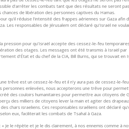
ossible d’arrêter les combats tant que des résultats ne seront pa
s chances de libération des personnes captives du Hamas.
pour qu’il réduise l’intensité des frappes aériennes sur Gaza afin 
za. Les responsables de Jérusalem ont déclaré qu’Israël ne voula
 pression pour qu’Israël accepte des cessez-le-feu temporaires,
ibération des otages. Les messages ont été transmis à Israël par
tement d’État et du chef de la CIA, Bill Burns, qui se trouvait en I
ne trêve est un cessez-le-feu et il n’y aura pas de cessez-le-feu.
n des personnes enlevées, nous accepterons une trêve pour permet
a créé des couloirs humanitaires pour permettre aux citoyens de 
perçu des milliers de citoyens lever la main et agiter des drapeau
des chars israeliens. Ces responsables israéliens ont déclaré qu
 selon eux, faciliterait les combats de Tsahal à Gaza.
: « Je le répète et je le dis clairement, à nos ennemis comme à no