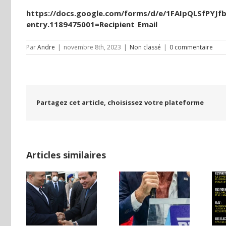
https://docs.google.com/forms/d/e/1FAIpQLSfPY
entry.1189475001=Recipient_Email
Par
Andre
|
novembre 8th, 2023
|
Non classé
|
0 commentaire
Partagez cet article, choisissez votre plateforme
Articles similaires
TURE
T :
LA
Yaïr Golan : une
L’EDITORIAL
 DE
démocratie
d’ANDRE
NCE
pour un seul
DARMON AOUT
 UNE
camp
2026