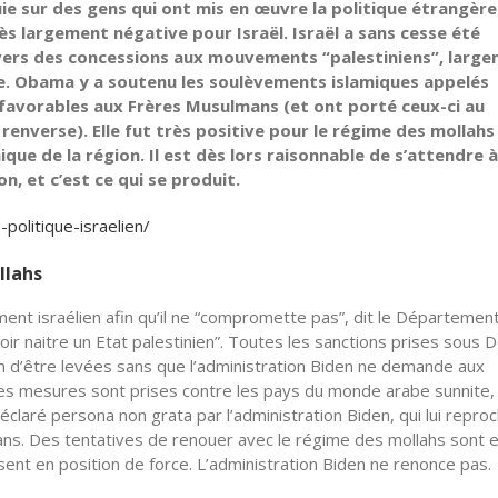
ie sur des gens qui ont mis en œuvre la politique étrangère
ès largement négative pour Israël. Israël a sans cesse été
t vers des concessions aux mouvements “palestiniens”, larg
e. Obama y a soutenu les soulèvements islamiques appelés
favorables aux Frères Musulmans (et ont porté ceux-ci au
 renverse). Elle fut très positive pour le régime des mollahs
ue de la région. Il est dès lors raisonnable de s’attendre à
n, et c’est ce qui se produit.
politique-israelien/
llahs
ent israélien afin qu’il ne “compromette pas”, dit le Départemen
voir naitre un Etat palestinien”. Toutes les sanctions prises sous 
n d’être levées sans que l’administration Biden ne demande aux
s mesures sont prises contre les pays du monde arabe sunnite, 
aré persona non grata par l’administration Biden, qui lui repro
ans. Des tentatives de renouer avec le régime des mollahs sont 
sent en position de force. L’administration Biden ne renonce pas.