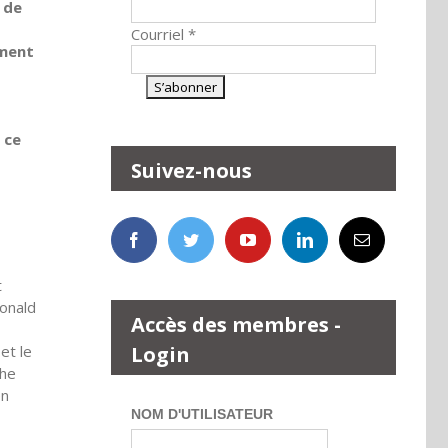
 de
Courriel
*
ement
 ce
Suivez-nous
t
Donald
Accès des membres -
Login
et le
che
en
NOM D'UTILISATEUR