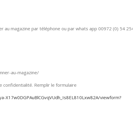
nner au magazine par téléphone ou par whats app 00972 (0) 54 25
bonner-au-magazine/
confidentialité. Remplir le formulaire
KjEya-X17w0DGPAuBlCGvqVUdh_Is8EL810Lxw82A/viewform?