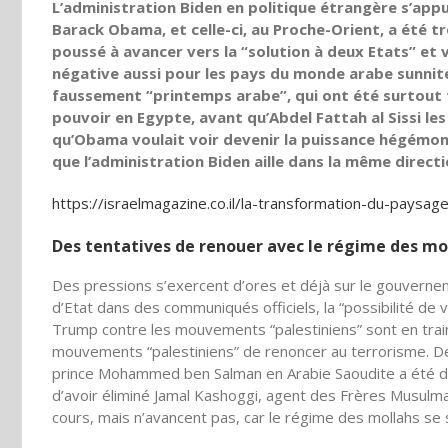
L’administration Biden en politique étrangère s’appu
Barack Obama, et celle-ci, au Proche-Orient, a été tr
poussé à avancer vers la “solution à deux Etats” e
négative aussi pour les pays du monde arabe sunnit
faussement “printemps arabe”, qui ont été surtout 
pouvoir en Egypte, avant qu’Abdel Fattah al Sissi les
qu’Obama voulait voir devenir la puissance hégémoniq
que l’administration Biden aille dans la même directio
https://israelmagazine.co.il/la-transformation-du-paysage-
Des tentatives de renouer avec le régime des mo
Des pressions s’exercent d’ores et déjà sur le gouvernem
d’Etat dans des communiqués officiels, la “possibilité de 
Trump contre les mouvements “palestiniens” sont en trai
mouvements “palestiniens” de renoncer au terrorisme. De
prince Mohammed ben Salman en Arabie Saoudite a été décl
d’avoir éliminé Jamal Kashoggi, agent des Frères Musulm
cours, mais n’avancent pas, car le régime des mollahs se 