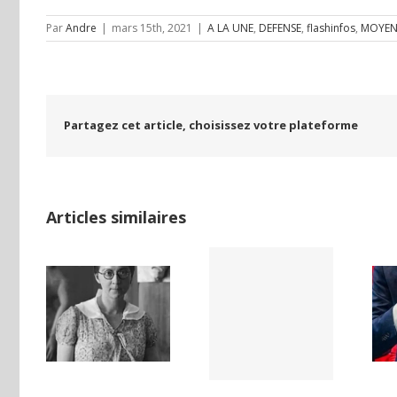
Par
Andre
|
mars 15th, 2021
|
A LA UNE
,
DEFENSE
,
flashinfos
,
MOYEN
Partagez cet article, choisissez votre plateforme
Articles similaires
LAND,
Yaïr Golan : une
Netflix Field of
DE LA
démocratie
Dreams (1989)
NCE
pour un seul
ISE
camp