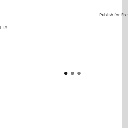
Yaïr Golan : une démocratie pour
Publish for Fr
un seul camp
4 45