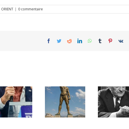
 ORIENT
|
0 commentaire
Facebook
Twitter
Reddit
LinkedIn
WhatsApp
Tumblr
Pinterest
Vk
Une lettre
inédite de
Ile de Rhodes ;
Malraux sur
un foyer juif
l’État d’Israël |
déserté
PAR « LA REGLE
DU JEU »