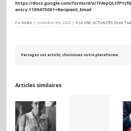
https://docs.google.com/forms/d/e/1FAIpQLSfPY
entry.1189475001=Recipient_Email
Par
Andre
|
novembre 3rd, 2023
|
A LA UNE
,
ACTUALITES
,
Droit
,
Tsa
Partagez cet article, choisissez votre plateforme
Articles similaires
LAND,
Yaïr Golan : une
Netflix Field of
DE LA
démocratie
Dreams (1989)
NCE
pour un seul