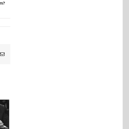
rm?
Email