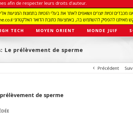
es afin de respecter leurs droits d'auteur.
redaction@israelmagazine.co.il סיק להשתמש בה, באמצעות כתובת הדואר האלקטרוני
IGH TECH
MOYEN ORIENT
MONDE JUIF
S
és: Le prélèvement de sperme
Précédent
Sui
Le prélèvement de sperme
ÉDÉE