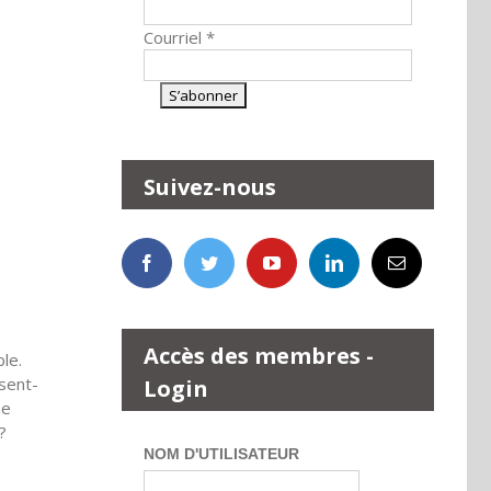
Courriel
*
Suivez-nous
Accès des membres -
le.
ssent-
Login
ne
?
NOM D'UTILISATEUR