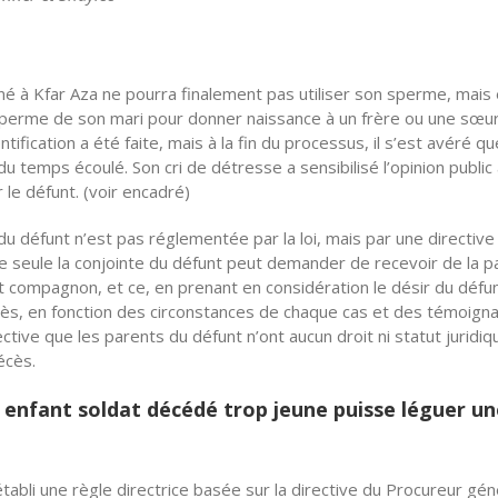
 à Kfar Aza ne pourra finalement pas utiliser son sperme, mais e
 le sperme de son mari pour donner naissance à un frère ou une sœu
tification a été faite, mais à la fin du processus, il s’est avéré qu
u temps écoulé. Son cri de détresse a sensibilisé l’opinion public 
le défunt. (voir encadré)
du défunt n’est pas réglementée par la loi, mais par une directive
e seule la conjointe du défunt peut demander de recevoir de la p
unt compagnon, et ce, en prenant en considération le désir du défu
écès, en fonction des circonstances de chaque cas et des témoign
tive que les parents du défunt n’ont aucun droit ni statut juridiq
écès.
 enfant soldat décédé trop jeune puisse léguer un
abli une règle directrice basée sur la directive du Procureur gén