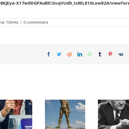
Jfb8KjEya-X17w0DGPAuBlCGvqVUdh_Is8EL810Lxw82A/viewfo
hal
,
TSAHAL
|
0 commentaire
Facebook
Twitter
Reddit
LinkedIn
WhatsApp
Tumblr
Pinterest
Vk
Une lettre
inédite de
Ile de Rhodes ;
Malraux sur
un foyer juif
l’État d’Israël |
déserté