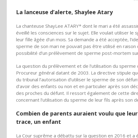
La lanceuse d’alerte, Shaylee Atary
La chanteuse ShayLee ATARY* dont le mari a été assassiné
éveillé les consciences sur le sujet. Elle voulait utiliser
leur fille âgée d’un mois. Sa demande a été acceptée, l’iden
sperme de son mari ne pouvait pas être utilisé en raison d
possibilité d’un prélèvement de sperme post-mortem sur 
La question du prélèvement et de l’utilisation du sperme 
Procureur général datant de 2003. La directive stipule qu
du tribunal l’autorisation d’utiliser le sperme de son déf
d’avoir des enfants ou non et en particulier après son d
des proches du défunt. Il ressort également de cette direc
concernant l’utilisation du sperme de leur fils après son d
Combien de parents auraient voulu que leur
trace, un enfant
La Cour suprême a débattu sur la question en 2016 et a ét