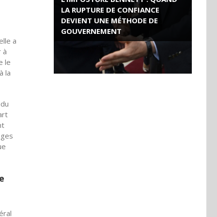
LA RUPTURE DE CONFIANCE
DEVIENT UNE MÉTHODE DE
GOUVERNEMENT
lle a
r à
ROSE VALLAND, HEROÏNE DE LA
e le
RESISTANCE FRANÇAISE
à la
 du
art
nt
ages
ue
e
éral