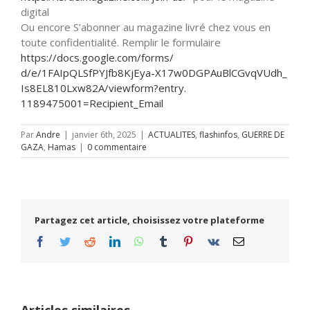
digital
Ou encore S’abonner au magazine livré chez vous en
toute confidentialité. Remplir le formulaire
https://docs.google.com/forms/
d/e/1FAIpQLSfPYJfb8KjEya-
X17w0DGPAuBlCGvqVUdh_
Is8EL810Lxw82A/viewform?entry.
1189475001=Recipient_Email
Par
Andre
|
janvier 6th, 2025
|
ACTUALITES
,
flashinfos
,
GUERRE DE
GAZA
,
Hamas
|
0 commentaire
Partagez cet article, choisissez votre plateforme
Facebook
Twitter
Reddit
LinkedIn
WhatsApp
Tumblr
Pinterest
Vk
Email
Articles similaires