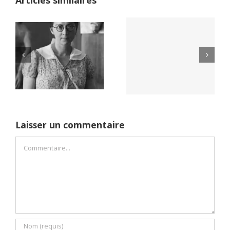
Yaïr Golan : une
Netflix Field of
démocratie pour
Dreams (1989)
un seul camp
Laisser un commentaire
Commentaire