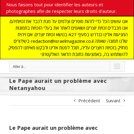
Nous faisons tout pour identifier les auteurs et
photographes afin de respecter leurs droits d'auteur.
אנו עושים הכל כדי לזהות סופרים וצלמים על מנת לכבד את זכויותיהם.
אנו מכבדים זכויות יוצרים ושואפים לאתר את בעלי הזכויות בתמונות
המגיעות אלינו כנדרש בסעיף 27א בנושא זכויות יוצרים. אם זיהית
בשידורים redaction@israelmagazine.co.il שלנו תמונה שאתה
מחזיק בזכויות היוצרים עליה, תוכל לפנות אלינו ולבקש מאיתנו להפסיק
להשתמש בה, באמצעות כתובת הדואר האלקטרוני
Aller à...
Le Pape aurait un problème avec
Netanyahou
Précédent
Suivant
Le Pape aurait un problème avec