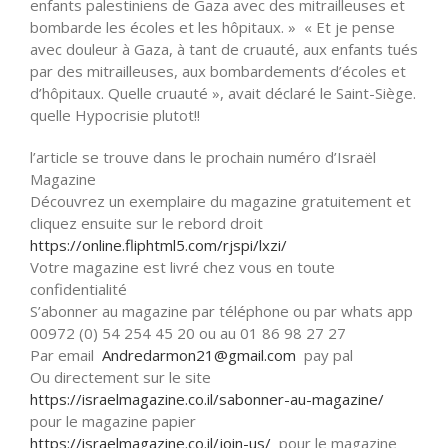
enfants palestiniens de Gaza avec des mitrailleuses et
bombarde les écoles et les hôpitaux. » « Et je pense
avec douleur à Gaza, à tant de cruauté, aux enfants tués
par des mitrailleuses, aux bombardements d’écoles et
d’hôpitaux. Quelle cruauté », avait déclaré le Saint-Siège.
quelle Hypocrisie plutot!!
l’article se trouve dans le prochain numéro d’Israël
Magazine
Découvrez un exemplaire du magazine gratuitement et
cliquez ensuite sur le rebord droit
https://online.fliphtml5.com/
rjspi/lxzi/
Votre magazine est livré chez vous en toute
confidentialité
S’abonner au magazine par téléphone ou par whats app
00972 (0) 54 254 45 20 ou au 01 86 98 27 27
Par email
Andredarmon21@gmail.com
pay pal
Ou directement sur le site
https://israelmagazine.co.il/
sabonner-au-magazine/
pour le magazine papier
https://israelmagazine.co.il/
join-us/
pour le magazine