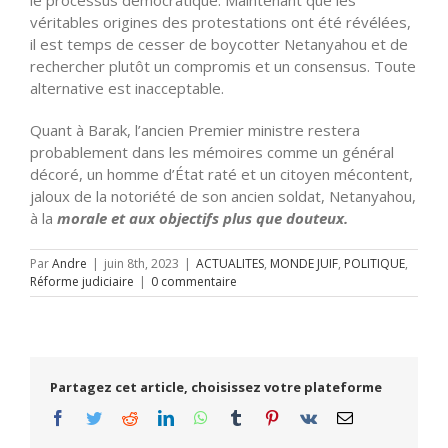
le processus démocratique. Maintenant que les
véritables origines des protestations ont été révélées,
il est temps de cesser de boycotter Netanyahou et de
rechercher plutôt un compromis et un consensus. Toute
alternative est inacceptable.
Quant à Barak, l’ancien Premier ministre restera
probablement dans les mémoires comme un général
décoré, un homme d’État raté et un citoyen mécontent,
jaloux de la notoriété de son ancien soldat, Netanyahou,
à la
morale et aux objectifs plus que douteux.
Par
Andre
|
juin 8th, 2023
|
ACTUALITES
,
MONDE JUIF
,
POLITIQUE
,
Réforme judiciaire
|
0 commentaire
Partagez cet article, choisissez votre plateforme
Facebook
Twitter
Reddit
LinkedIn
WhatsApp
Tumblr
Pinterest
Vk
Email