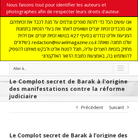
Nous faisons tout pour identifier les auteurs et
photographes afin de respecter leurs droits d'auteur.
אנו עושים הכל כדי לזהות סופרים וצלמים על מנת לכבד את זכויותיהם.
אנו מכבדים זכויות יוצרים ושואפים לאתר את בעלי הזכויות בתמונות
המגיעות אלינו כנדרש בסעיף 27א בנושא זכויות יוצרים. אם זיהית
בשידורים redaction@israelmagazine.co.il שלנו תמונה שאתה
מחזיק בזכויות היוצרים עליה, תוכל לפנות אלינו ולבקש מאיתנו להפסיק
להשתמש בה, באמצעות כתובת הדואר האלקטרוני
Aller à...
Le Complot secret de Barak à l’origine
des manifestations contre la réforme
judiciaire
Précédent
Suivant
Le Complot secret de Barak à l’origine des