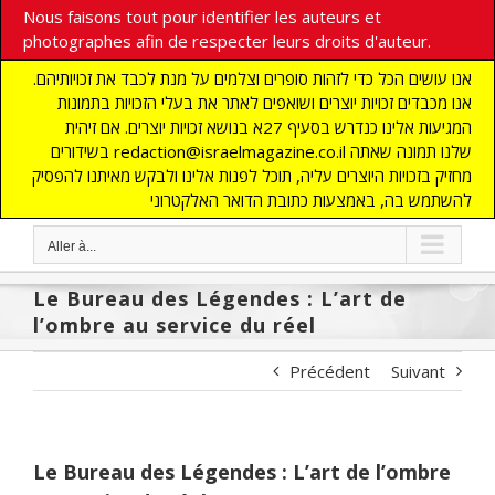
Nous faisons tout pour identifier les auteurs et
photographes afin de respecter leurs droits d'auteur.
אנו עושים הכל כדי לזהות סופרים וצלמים על מנת לכבד את זכויותיהם.
אנו מכבדים זכויות יוצרים ושואפים לאתר את בעלי הזכויות בתמונות
המגיעות אלינו כנדרש בסעיף 27א בנושא זכויות יוצרים. אם זיהית
בשידורים redaction@israelmagazine.co.il שלנו תמונה שאתה
מחזיק בזכויות היוצרים עליה, תוכל לפנות אלינו ולבקש מאיתנו להפסיק
להשתמש בה, באמצעות כתובת הדואר האלקטרוני
Aller à...
Le Bureau des Légendes : L’art de
l’ombre au service du réel
Précédent
Suivant
Le Bureau des Légendes : L’art de l’ombre