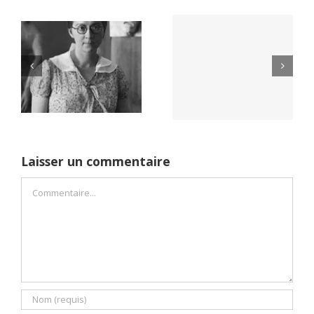
Yaïr Golan : une
Netflix Field of
démocratie pour
Dreams (1989)
un seul camp
Laisser un commentaire
Commentaire