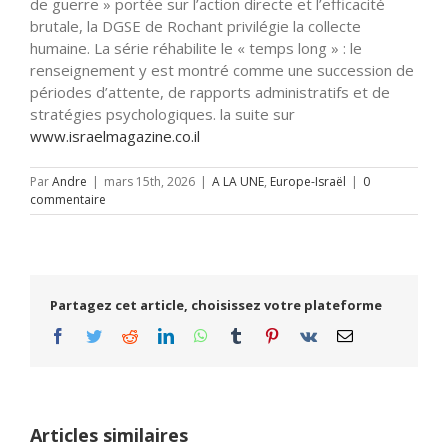
de guerre » portée sur l’action directe et l’efficacité
brutale, la DGSE de Rochant privilégie la collecte
humaine. La série réhabilite le « temps long » : le
renseignement y est montré comme une succession de
périodes d’attente, de rapports administratifs et de
stratégies psychologiques. la suite sur
www.israelmagazine.co.il
Par
Andre
|
mars 15th, 2026
|
A LA UNE
,
Europe-Israël
|
0
commentaire
Partagez cet article, choisissez votre plateforme
Facebook
Twitter
Reddit
LinkedIn
WhatsApp
Tumblr
Pinterest
Vk
Email
Articles similaires