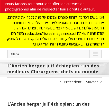
Nous faisons tout pour identifier les auteurs et
photographes afin de respecter leurs droits d'auteur.
אנו עושים הכל כדי לזהות סופרים וצלמים על מנת לכבד את זכויותיהם.
אנו מכבדים זכויות יוצרים ושואפים לאתר את בעלי הזכויות בתמונות
המגיעות אלינו כנדרש בסעיף 27א בנושא זכויות יוצרים. אם זיהית
בשידורים redaction@israelmagazine.co.il שלנו תמונה שאתה
מחזיק בזכויות היוצרים עליה, תוכל לפנות אלינו ולבקש מאיתנו להפסיק
להשתמש בה, באמצעות כתובת הדואר האלקטרוני
Aller à...
L’Ancien berger juif éthiopien : un des
meilleurs Chirurgiens-chefs du monde
Précédent
Suivant
L’Ancien berger juif éthiopien : un des