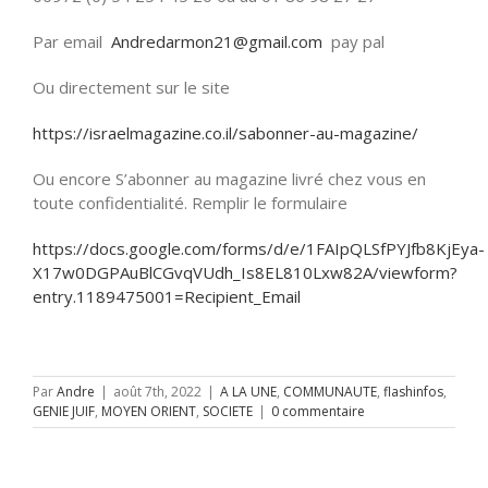
Par email
Andredarmon21@gmail.com
pay pal
Ou directement sur le site
https://israelmagazine.co.il/sabonner-au-magazine/
Ou encore S’abonner au magazine livré chez vous en
toute confidentialité. Remplir le formulaire
https://docs.google.com/forms/d/e/1FAIpQLSfPYJfb8KjEya-
X17w0DGPAuBlCGvqVUdh_Is8EL810Lxw82A/viewform?
entry.1189475001=Recipient_Email
Par
Andre
|
août 7th, 2022
|
A LA UNE
,
COMMUNAUTE
,
flashinfos
,
GENIE JUIF
,
MOYEN ORIENT
,
SOCIETE
|
0 commentaire