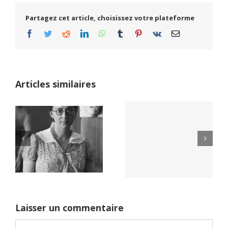
Partagez cet article, choisissez votre plateforme
Facebook
Twitter
Reddit
LinkedIn
WhatsApp
Tumblr
Pinterest
Vk
Email
Articles similaires
Yaïr Golan : une
Netflix Field of
démocratie pour
Dreams (1989)
un seul camp
Laisser un commentaire
Commentaire