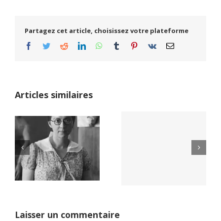
Partagez cet article, choisissez votre plateforme
Facebook
Twitter
Reddit
LinkedIn
WhatsApp
Tumblr
Pinterest
Vk
Email
Articles similaires
Yaïr Golan : une
Netflix Field of
démocratie pour
Dreams (1989)
un seul camp
Laisser un commentaire