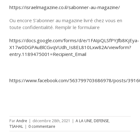
https://israelmagazine.co.il/sabonner-au-magazine/
Ou encore S’abonner au magazine livré chez vous en
toute confidentialité. Remplir le formulaire
https://docs.google.com/forms/d/e/1FAIpQLSfPYJfb8KjEya-
X17w0DGPAuBlCGvqVUdh_Is8EL810Lxw82A/viewform?
entry.1189475001=Recipient_Email
https://www.facebook.com/563799703686978/posts/391
Par
Andre
|
décembre 28th, 2021
|
A LA UNE
,
DEFENSE
,
TSAHAL
|
0 commentaire