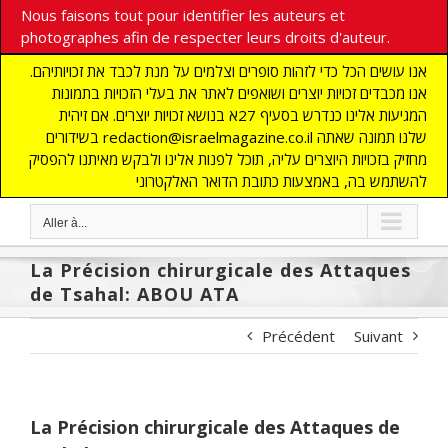
Nous faisons tout pour identifier les auteurs et
photographes afin de respecter leurs droits d'auteur.
אנו עושים הכל כדי לזהות סופרים וצלמים על מנת לכבד את זכויותיהם.
אנו מכבדים זכויות יוצרים ושואפים לאתר את בעלי הזכויות בתמונות
המגיעות אלינו כנדרש בסעיף 27א בנושא זכויות יוצרים. אם זיהית
בשידורים redaction@israelmagazine.co.il שלנו תמונה שאתה
מחזיק בזכויות היוצרים עליה, תוכל לפנות אלינו ולבקש מאיתנו להפסיק
להשתמש בה, באמצעות כתובת הדואר האלקטרוני
Aller à...
La Précision chirurgicale des Attaques
de Tsahal: ABOU ATA
Précédent
Suivant
La Précision chirurgicale des Attaques de