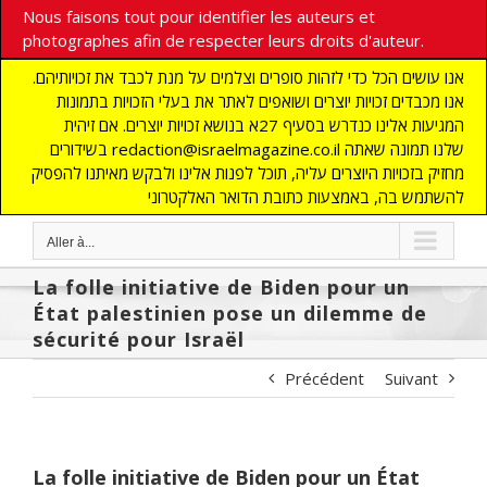
Nous faisons tout pour identifier les auteurs et
photographes afin de respecter leurs droits d'auteur.
אנו עושים הכל כדי לזהות סופרים וצלמים על מנת לכבד את זכויותיהם.
אנו מכבדים זכויות יוצרים ושואפים לאתר את בעלי הזכויות בתמונות
המגיעות אלינו כנדרש בסעיף 27א בנושא זכויות יוצרים. אם זיהית
בשידורים redaction@israelmagazine.co.il שלנו תמונה שאתה
מחזיק בזכויות היוצרים עליה, תוכל לפנות אלינו ולבקש מאיתנו להפסיק
להשתמש בה, באמצעות כתובת הדואר האלקטרוני
Aller à...
La folle initiative de Biden pour un
État palestinien pose un dilemme de
sécurité pour Israël
Précédent
Suivant
La folle initiative de Biden pour un État