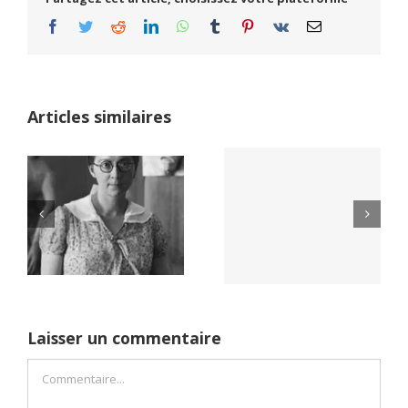
Facebook
Twitter
Reddit
LinkedIn
WhatsApp
Tumblr
Pinterest
Vk
Email
Articles similaires
Yaïr Golan : une
Netflix Field of
démocratie pour
Dreams (1989)
un seul camp
Laisser un commentaire
Commentaire