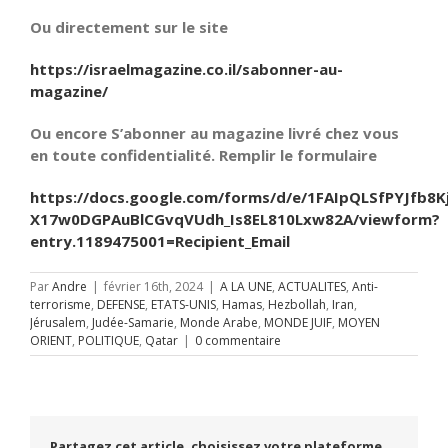
Ou directement sur le site
https://israelmagazine.co.il/sabonner-au-
magazine/
Ou encore S’abonner au magazine livré chez vous
en toute confidentialité. Remplir le formulaire
https://docs.google.com/forms/d/e/1FAIpQLSfPYJfb8K
X17w0DGPAuBlCGvqVUdh_Is8EL810Lxw82A/viewform?
entry.1189475001=Recipient_Email
Par
Andre
|
février 16th, 2024
|
A LA UNE
,
ACTUALITES
,
Anti-
terrorisme
,
DEFENSE
,
ETATS-UNIS
,
Hamas
,
Hezbollah
,
Iran
,
Jérusalem
,
Judée-Samarie
,
Monde Arabe
,
MONDE JUIF
,
MOYEN
ORIENT
,
POLITIQUE
,
Qatar
|
0 commentaire
Partagez cet article, choisissez votre plateforme