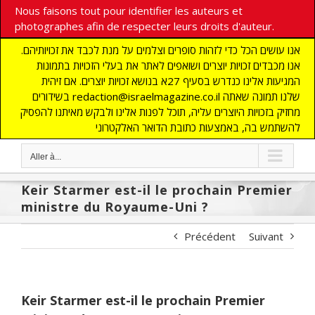
Nous faisons tout pour identifier les auteurs et
photographes afin de respecter leurs droits d'auteur.
אנו עושים הכל כדי לזהות סופרים וצלמים על מנת לכבד את זכויותיהם.
אנו מכבדים זכויות יוצרים ושואפים לאתר את בעלי הזכויות בתמונות
המגיעות אלינו כנדרש בסעיף 27א בנושא זכויות יוצרים. אם זיהית
בשידורים redaction@israelmagazine.co.il שלנו תמונה שאתה
מחזיק בזכויות היוצרים עליה, תוכל לפנות אלינו ולבקש מאיתנו להפסיק
להשתמש בה, באמצעות כתובת הדואר האלקטרוני
Aller à...
Keir Starmer est-il le prochain Premier
ministre du Royaume-Uni ?
Précédent
Suivant
Keir Starmer est-il le prochain Premier