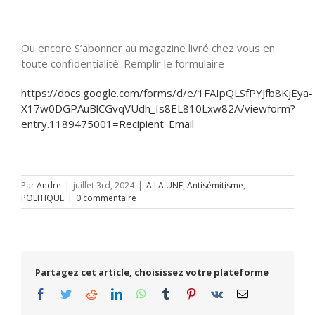
Ou encore S’abonner au magazine livré chez vous en
toute confidentialité. Remplir le formulaire
https://docs.google.com/forms/d/e/1FAIpQLSfPYJfb8KjEya-
X17w0DGPAuBlCGvqVUdh_Is8EL810Lxw82A/viewform?
entry.1189475001=Recipient_Email
Par
Andre
|
juillet 3rd, 2024
|
A LA UNE
,
Antisémitisme
,
POLITIQUE
|
0 commentaire
Partagez cet article, choisissez votre plateforme
Facebook
Twitter
Reddit
LinkedIn
WhatsApp
Tumblr
Pinterest
Vk
Email