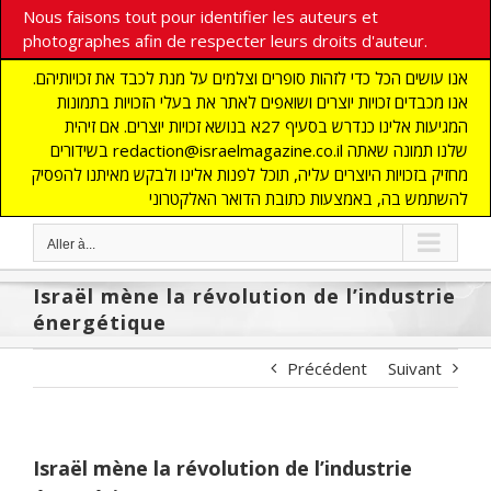
Nous faisons tout pour identifier les auteurs et
photographes afin de respecter leurs droits d'auteur.
אנו עושים הכל כדי לזהות סופרים וצלמים על מנת לכבד את זכויותיהם.
אנו מכבדים זכויות יוצרים ושואפים לאתר את בעלי הזכויות בתמונות
המגיעות אלינו כנדרש בסעיף 27א בנושא זכויות יוצרים. אם זיהית
בשידורים redaction@israelmagazine.co.il שלנו תמונה שאתה
מחזיק בזכויות היוצרים עליה, תוכל לפנות אלינו ולבקש מאיתנו להפסיק
להשתמש בה, באמצעות כתובת הדואר האלקטרוני
Aller à...
Israël mène la révolution de l’industrie
énergétique
Précédent
Suivant
Israël mène la révolution de l’industrie