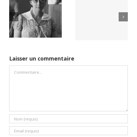
Yaïr Golan : une
Netflix Field of
démocratie pour
Dreams (1989)
un seul camp
Laisser un commentaire
Commentaire