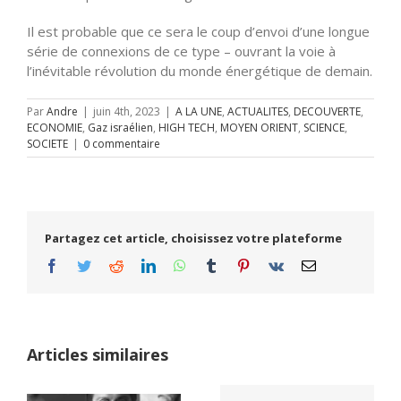
Il est probable que ce sera le coup d’envoi d’une longue
série de connexions de ce type – ouvrant la voie à
l’inévitable révolution du monde énergétique de demain.
Par
Andre
|
juin 4th, 2023
|
A LA UNE
,
ACTUALITES
,
DECOUVERTE
,
ECONOMIE
,
Gaz israélien
,
HIGH TECH
,
MOYEN ORIENT
,
SCIENCE
,
SOCIETE
|
0 commentaire
Partagez cet article, choisissez votre plateforme
Facebook
Twitter
Reddit
LinkedIn
WhatsApp
Tumblr
Pinterest
Vk
Email
Articles similaires