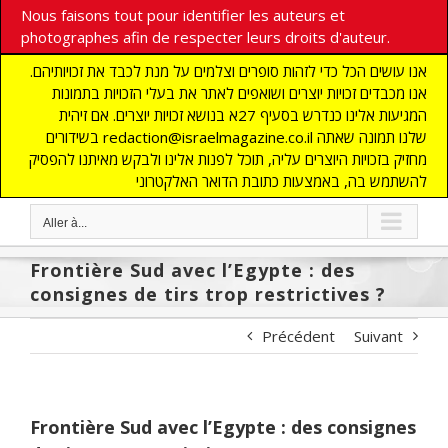
Nous faisons tout pour identifier les auteurs et
photographes afin de respecter leurs droits d'auteur.
אנו עושים הכל כדי לזהות סופרים וצלמים על מנת לכבד את זכויותיהם.
אנו מכבדים זכויות יוצרים ושואפים לאתר את בעלי הזכויות בתמונות
המגיעות אלינו כנדרש בסעיף 27א בנושא זכויות יוצרים. אם זיהית
בשידורים redaction@israelmagazine.co.il שלנו תמונה שאתה
מחזיק בזכויות היוצרים עליה, תוכל לפנות אלינו ולבקש מאיתנו להפסיק
להשתמש בה, באמצעות כתובת הדואר האלקטרוני
Aller à...
Frontière Sud avec l’Egypte : des
consignes de tirs trop restrictives ?
Précédent
Suivant
Frontière Sud avec l’Egypte : des consignes