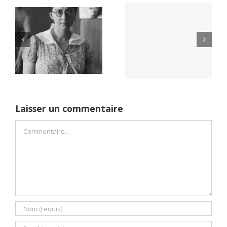
Yaïr Golan : une
Netflix Field of
démocratie pour
Dreams (1989)
un seul camp
Laisser un commentaire
Commentaire