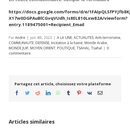
https://docs.google.com/forms/d/e/1FAIpQLSfPYJfb8K
X17w0DGPAuBlCGvqVUdh_Is8EL810Lxw82A/viewform?
entry.1189475001=Recipient_Email
Par
Andre
|
juin 4th, 2023
|
A LA UNE
,
ACTUALITES
,
Anti-terrorisme
,
COMMUNAUTE
,
DEFENSE
,
Incitation à la haine
,
Monde Arabe
,
MONDE JUIF
,
MOYEN ORIENT
,
POLITIQUE
,
TSAHAL
,
Tsahal
|
0
commentaire
Partagez cet article, choisissez votre plateforme
Facebook
Twitter
Reddit
LinkedIn
WhatsApp
Tumblr
Pinterest
Vk
Email
Articles similaires