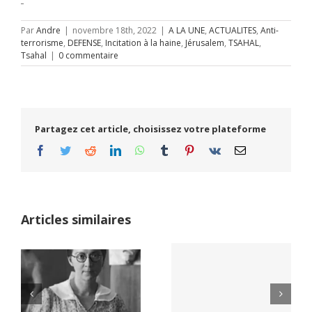
Par
Andre
|
novembre 18th, 2022
|
A LA UNE
,
ACTUALITES
,
Anti-
terrorisme
,
DEFENSE
,
Incitation à la haine
,
Jérusalem
,
TSAHAL
,
Tsahal
|
0 commentaire
Partagez cet article, choisissez votre plateforme
Facebook
Twitter
Reddit
LinkedIn
WhatsApp
Tumblr
Pinterest
Vk
Email
Articles similaires
Yaïr Golan : une
Netflix Field of
démocratie pour