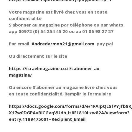
Votre magazine est livré chez vous en toute
confidentialité
S’abonner au magazine par téléphone ou par whats
app 00972 (0) 54 254 45 20 ou au 01 86 98 27 27
Par email
Andredarmon21@gmail.com
pay pal
Ou directement sur le site
https://israelmagazine.co.il/sabonner-au-
magazine/
Ou encore S’abonner au magazine livré chez vous
en toute confidentialité. Remplir le formulaire
https://docs.google.com/forms/d/e/1FAIpQLSfPYJfb8K
X17w0DGPAuBlCGvqVUdh_Is8EL810Lxw82A/viewform?
entry.1189475001=Recipient_Email