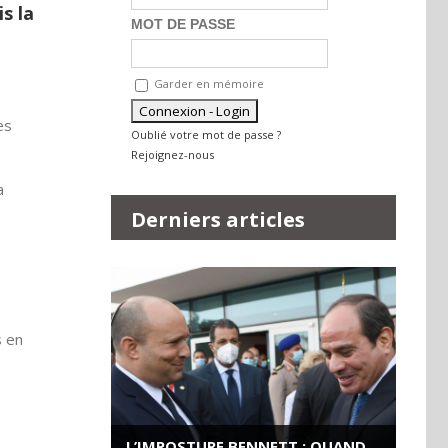
s la
MOT DE PASSE
Garder en mémoire
es
Oublié votre mot de passe ?
Rejoignez-nous
a
Derniers articles
s en
L’IMPOSTURE BENNETT : QUAND