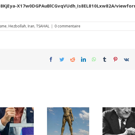
Jfb8KjEya-X17w0DGPAuBlCGvqVUdh_Is8EL810Lxw82A/viewfo
isme
,
Hezbollah
,
Iran
,
TSAHAL
|
0 commentaire
Facebook
Twitter
Reddit
LinkedIn
WhatsApp
Tumblr
Pinterest
Vk
Une lettre
inédite de
Ile de Rhodes ;
Malraux sur
un foyer juif
l’État d’Israël |