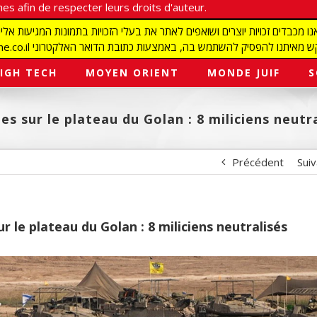
es afin de respecter leurs droits d'auteur.
redaction@israelmagazine.co.il סיק להשתמש בה, באמצעות כתובת הדואר האלקטרוני
IGH TECH
MOYEN ORIENT
MONDE JUIF
S
es sur le plateau du Golan : 8 miliciens neutr
Précédent
Sui
r le plateau du Golan : 8 miliciens neutralisés