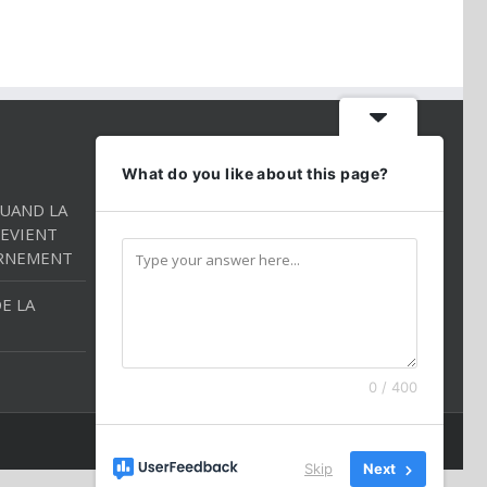
CONTACT INFO
What do you like about this page?
QUAND LA
Téléphone:
01 86 98 27 27
EVIENT
Mobile:
054 2544520
RNEMENT
Email:
andredarmon78@gmail.com
E LA
0 / 400
Skip
Next