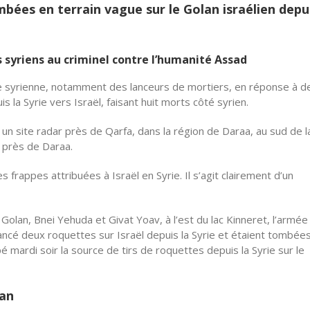
bées en terrain vague sur le Golan israélien depui
ns syriens au criminel contre l’humanité Assad
ée syrienne, notamment des lanceurs de mortiers, en réponse à d
 la Syrie vers Israël, faisant huit morts côté syrien.
un site radar près de Qarfa, dans la région de Daraa, au sud de l
, près de Daraa.
frappes attribuées à Israël en Syrie. Il s’agit clairement d’un
 Golan, Bnei Yehuda et Givat Yoav, à l’est du lac Kinneret, l’armée
ancé deux roquettes sur Israël depuis la Syrie et étaient tombée
pé mardi soir la source de tirs de roquettes depuis la Syrie sur le
ban