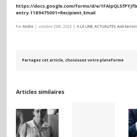
https://docs.google.com/forms/d/e/1FAIpQLSfPY
entry.1189475001=Recipient_Email
Par
Andre
|
octobre 25th, 2023
|
A LA UNE
,
ACTUALITES
,
Anti-terror
Partagez cet article, choisissez votre plateforme
Articles similaires
LAND,
Yaïr Golan : une
Netflix Field of
DE LA
démocratie
Dreams (1989)
NCE
pour un seul