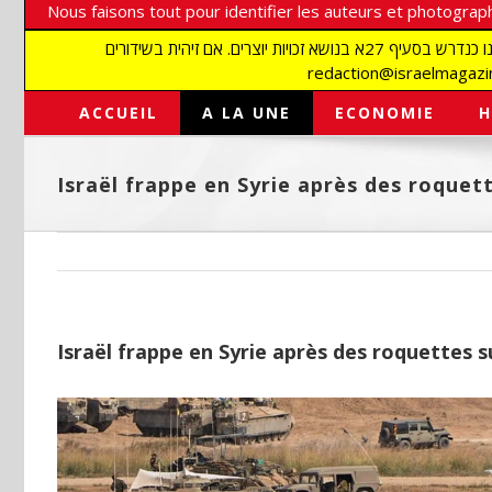
Nous faisons tout pour identifier les auteurs et photograph
אנו עושים הכל כדי לזהות סופרים וצלמים על מנת לכבד את זכויותיהם. אנו מכבדים זכויות יוצרים ושואפים לאתר את בעלי הזכויות בתמונות המגיעות אלינו כנדרש בסעיף 27א בנושא זכויות יוצרים. אם זיהית בשידורים
ACCUEIL
A LA UNE
ECONOMIE
H
Israël frappe en Syrie après des roquett
Israël frappe en Syrie après des roquettes su