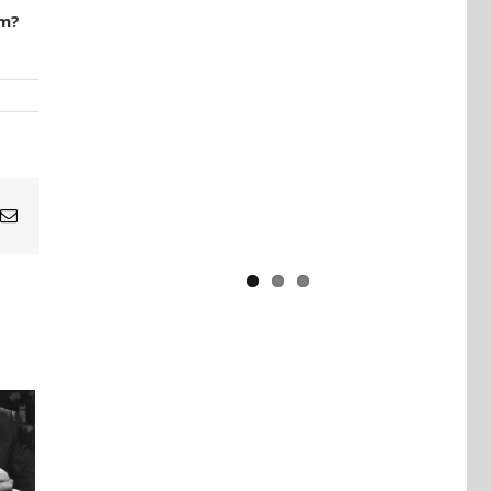
rm?
Yaïr Golan : une démocratie pour
un seul camp
Email