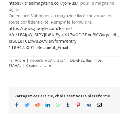
https://israelmagazine.co.il/
join-us/
pour le magazine
digital
Ou encore S’abonner au magazine livré chez vous en
toute confidentialité. Remplir le formulaire
https://docs.google.com/forms/
d/e/1FAIpQLSfPYJfb8KjEya-
X17w0DGPAuBlCGvqVUdh_
Is8EL810Lxw82A/viewform?entry.
1189475001=Recipient_Email
Par
Andre
|
décembre 23rd, 2024
|
DEFENSE
,
flashinfos
,
TSAHAL
|
0 commentaire
Partagez cet article, choisissez votre plateforme
Facebook
Twitter
Reddit
LinkedIn
WhatsApp
Tumblr
Pinterest
Vk
Email