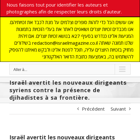
Nous faisons tout pour identifier les auteurs et
photographes afin de respecter leurs droits d'auteur.
אנו עושים הכל כדי לזהות סופרים וצלמים על מנת לכבד את זכויותיהם.
אנו מכבדים זכויות יוצרים ושואפים לאתר את בעלי הזכויות בתמונות
המגיעות אלינו כנדרש בסעיף 27א בנושא זכויות יוצרים. אם זיהית
בשידורים redaction@israelmagazine.co.il שלנו תמונה שאתה
מחזיק בזכויות היוצרים עליה, תוכל לפנות אלינו ולבקש מאיתנו להפסיק
להשתמש בה, באמצעות כתובת הדואר האלקטרוני
Aller à...
Israël avertit les nouveaux dirigeants
syriens contre la présence de
djihadistes à sa frontière.
Précédent
Suivant
Israël avertit les nouveaux dirigeants