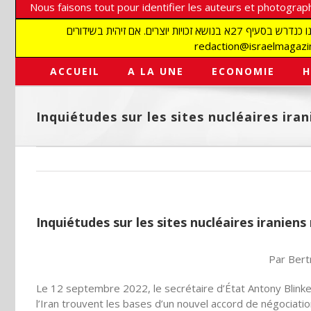
Nous faisons tout pour identifier les auteurs et photograph
אנו עושים הכל כדי לזהות סופרים וצלמים על מנת לכבד את זכויותיהם. אנו מכבדים זכויות יוצרים ושואפים לאתר את בעלי הזכויות בתמונות המגיעות אלינו כנדרש בסעיף 27א בנושא זכויות יוצרים. אם זיהית בשידורים
ACCUEIL
A LA UNE
ECONOMIE
H
Inquiétudes sur les sites nucléaires ira
Inquiétudes sur les sites nucléaires iraniens
Par Ber
Le 12 septembre 2022, le secrétaire d’État Antony Blinken
l’Iran trouvent les bases d’un nouvel accord de négociation