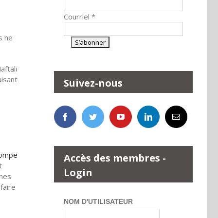
Courriel
*
s ne
aftali
aisant
Suivez-nous
rrompe
Accès des membres -
t
Login
nnes
faire
NOM D'UTILISATEUR