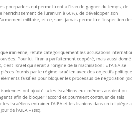
des pourparlers qui permettront à l’Iran de gagner du temps, de
 l’enrichissement de l’uranium à 60%), de développer son
d’armement militaire, et ce, sans jamais permettre l’inspection de
que iranienne, réfute catégoriquement les accusations internatio
rouvées. Pour lui, l’Iran a parfaitement coopéré, mais aussi donné
est Israël qui serait à l’origine de la machination : « l’AIEA se
èces fournis par le régime israélien avec des objectifs politiqu
s éléments falsifiés pour bloquer les processus de négociation (sic
s iraniennes ont ajouté : « les Israéliens eux-mêmes auraient pu
agents afin de bloquer l’accord et pourraient continuer de tels
les Israéliens entraîner l’AIEA et les Iraniens dans un tel piège a
our de l’AIEA » (sic).