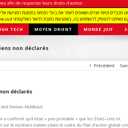
es afin de respecter leurs droits d'auteur.
redaction@israelmagazine.co.il סיק להשתמש בה, באמצעות כתובת הדואר האלקטרוני
IGH TECH
MOYEN ORIENT
MONDE JUIF
S
niens non déclarés
Précédent
Sui
 non déclarés
trand Ramas-Muhlbach
 a confirmé qu’il était « peu probable » que les États-Unis et
 sur le nucléaire iranien (dans le cadre du Plan d’action global con