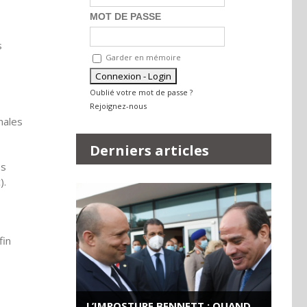
MOT DE PASSE
s
Garder en mémoire
Oublié votre mot de passe ?
Rejoignez-nous
nales
Derniers articles
es
).
fin
L’IMPOSTURE BENNETT : QUAND