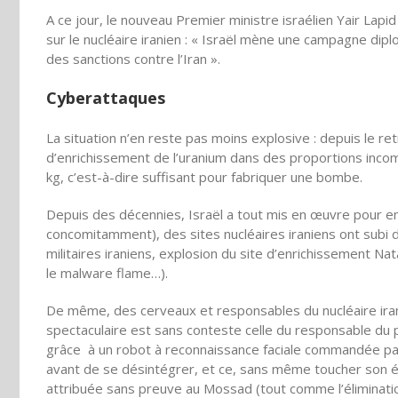
A ce jour, le nouveau Premier ministre israélien Yair Lapid
sur le nucléaire iranien : « Israël mène une campagne dip
des sanctions contre l’Iran ».
Cyberattaques
La situation n’en reste pas moins explosive : depuis le r
d’enrichissement de l’uranium dans des proportions incomm
kg, c’est-à-dire suffisant pour fabriquer une bombe.
Depuis des décennies, Israël a tout mis en œuvre pour emp
concomitamment), des sites nucléaires iraniens ont subi
militaires iraniens, explosion du site d’enrichissement N
le malware flame…).
De même, des cerveaux et responsables du nucléaire iranie
spectaculaire est sans conteste celle du responsable du 
grâce à un robot à reconnaissance faciale commandée par 
avant de se désintégrer, et ce, sans même toucher son ép
attribuée sans preuve au Mossad (tout comme l’éliminatio