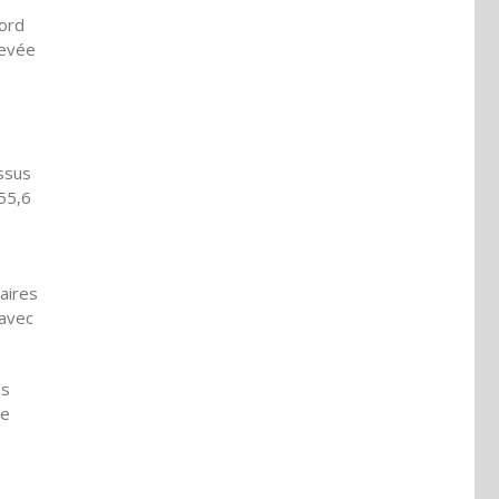
cord
levée
essus
 55,6
aires
 avec
us
ée