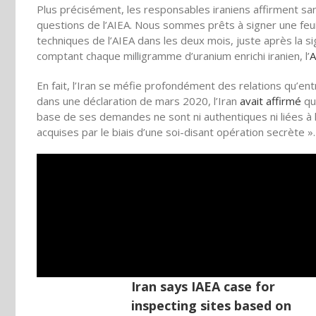
Plus précisément, les responsables iraniens affirment san
questions de l’AIEA. Nous sommes prêts à signer une feuil
techniques de l’AIEA dans les deux mois, juste après la s
comptant chaque milligramme d’uranium enrichi iranien, l’
A
En fait, l’Iran se méfie profondément des relations qu’entr
dans une déclaration de mars 2020, l’Iran
avait affirmé
qu
base de ses demandes ne sont ni authentiques ni liées à l
acquises par le biais d’une soi-disant opération secrète ».
Iran says IAEA case for
inspecting sites based on