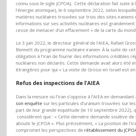
connu sous le sigle JCPOA). Cette déclaration fait suite à 
l’énergie atomique), le 6 septembre 2022, selon lesquell
matières nucléaires trouvées sur trois des sites iraniens n
informations sur ses activités nucléaires est grandemen
cesse de menacer d’un effacement « de la carte du mond
Le 3 juin 2022, le directeur général de l’AIEA, Rafael Gros
Bennett du programme nucléaire iranien. À la suite de cett
obligation à l’Iran de fournir des informations crédibles
nucléaires non déclarés. Cette demande avait alors été 
étrangères pour qui « La visite de Grossi en Israël est en 
Refus des inspections de l’AIEA
Dans la mesure où l’Iran s’oppose à l’AIEA en demandant à 
son enquête
sur les particules d’uranium trouvées sur les
part de leur grande inquiétude (le 10 septembre 2022), q
considèrent que : « Cette dernière demande soulève de sé
aboutir le JCPOA ». Plus précisément, « La position de l’I
compromet les perspectives de
rétablissement du JCPO