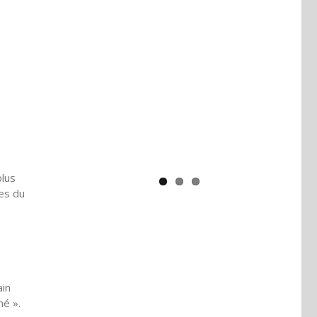
Yaïr Golan : une démocratie pour
un seul camp
plus
res du
ain
né ».