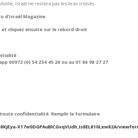
olonté, Israël ne restera pas les bras croisés.
ro d’Israël Magazine
t cliquez ensuite sur le rebord droit
tialité
pp 00972 (0) 54 254 45 20 ou au 01 86 98 27 27
oute confidentialité. Remplir le formulaire
Jfb8KjEya-X17w0DGPAuBlCGvqVUdh_Is8EL810Lxw82A/viewfo