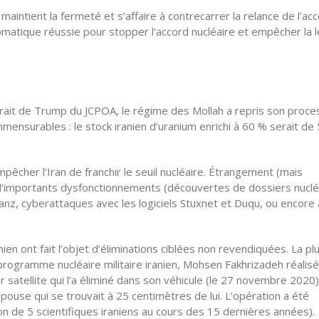
 maintient la fermeté et s’affaire à contrecarrer la relance de l’ac
lomatique réussie pour stopper l’accord nucléaire et empêcher la 
etrait de Trump du JCPOA, le régime des Mollah a repris son proc
ensurables : le stock iranien d’uranium enrichi à 60 % serait de
êcher l’Iran de franchir le seuil nucléaire. Étrangement (mais
 d’importants dysfonctionnements (découvertes de dossiers nuclé
atanz, cyberattaques avec les logiciels Stuxnet et Duqu, ou encore
n ont fait l’objet d’éliminations ciblées non revendiquées. La pl
programme nucléaire militaire iranien, Mohsen Fakhrizadeh réalis
satellite qui l’a éliminé dans son véhicule (le 27 novembre 2020)
ouse qui se trouvait à 25 centimètres de lui. L’opération a été
n de 5 scientifiques iraniens au cours des 15 dernières années).