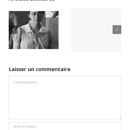
Yaïr Golan : une
Netflix Field of
démocratie pour
Dreams (1989)
un seul camp
Laisser un commentaire
Commentaire