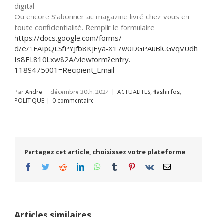
digital
Ou encore S’abonner au magazine livré chez vous en
toute confidentialité. Remplir le formulaire
https://docs.google.com/forms/
d/e/1FAIpQLSfPYJfb8KjEya-
X17w0DGPAuBlCGvqVUdh_
Is8EL810Lxw82A/viewform?entry.
1189475001=Recipient_Email
Par
Andre
|
décembre 30th, 2024
|
ACTUALITES
,
flashinfos
,
POLITIQUE
|
0 commentaire
Partagez cet article, choisissez votre plateforme
Facebook
Twitter
Reddit
LinkedIn
WhatsApp
Tumblr
Pinterest
Vk
Email
Articles similaires