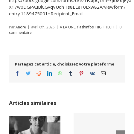
https://docs.google.com/forms/d/e/1FAIpQLSfPYJfb8KjEya-
X17w0DGPAuBlCGvqVUdh_Is8EL810Lxw82A/viewform?
entry.1189475001=Recipient_Email
Par
Andre
|
avril 6th, 2025
|
A LA UNE
,
flashinfos
,
HIGH TECH
|
0
commentaire
Partagez cet article, choisissez votre plateforme
Facebook
Twitter
Reddit
LinkedIn
WhatsApp
Tumblr
Pinterest
Vk
Email
Articles similaires