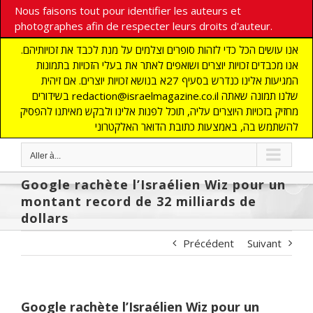
Nous faisons tout pour identifier les auteurs et
photographes afin de respecter leurs droits d'auteur.
אנו עושים הכל כדי לזהות סופרים וצלמים על מנת לכבד את זכויותיהם.
אנו מכבדים זכויות יוצרים ושואפים לאתר את בעלי הזכויות בתמונות
המגיעות אלינו כנדרש בסעיף 27א בנושא זכויות יוצרים. אם זיהית
בשידורים redaction@israelmagazine.co.il שלנו תמונה שאתה
מחזיק בזכויות היוצרים עליה, תוכל לפנות אלינו ולבקש מאיתנו להפסיק
להשתמש בה, באמצעות כתובת הדואר האלקטרוני
Aller à...
Google rachète l’Israélien Wiz pour un
montant record de 32 milliards de
dollars
Précédent
Suivant
Google rachète l’Israélien Wiz pour un