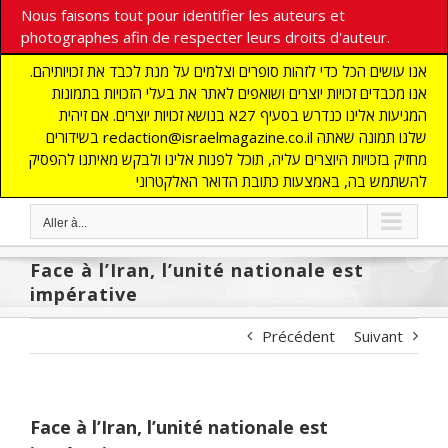
Nous faisons tout pour identifier les auteurs et
photographes afin de respecter leurs droits d'auteur.
אנו עושים הכל כדי לזהות סופרים וצלמים על מנת לכבד את זכויותיהם.
אנו מכבדים זכויות יוצרים ושואפים לאתר את בעלי הזכויות בתמונות
המגיעות אלינו כנדרש בסעיף 27א בנושא זכויות יוצרים. אם זיהית
בשידורים redaction@israelmagazine.co.il שלנו תמונה שאתה
מחזיק בזכויות היוצרים עליה, תוכל לפנות אלינו ולבקש מאיתנו להפסיק
להשתמש בה, באמצעות כתובת הדואר האלקטרוני
Aller à...
Face à l’Iran, l’unité nationale est
impérative
Précédent
Suivant
Face à l’Iran, l’unité nationale est