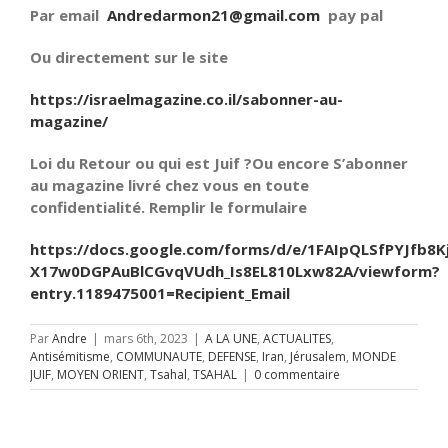
Par email
Andredarmon21@gmail.com
pay pal
Ou directement sur le site
https://israelmagazine.co.il/sabonner-au-
magazine/
Loi du Retour ou qui est Juif ?Ou encore S’abonner
au magazine livré chez vous en toute
confidentialité. Remplir le formulaire
https://docs.google.com/forms/d/e/1FAIpQLSfPYJfb8K
X17w0DGPAuBlCGvqVUdh_Is8EL810Lxw82A/viewform?
entry.1189475001=Recipient_Email
Par
Andre
|
mars 6th, 2023
|
A LA UNE
,
ACTUALITES
,
Antisémitisme
,
COMMUNAUTE
,
DEFENSE
,
Iran
,
Jérusalem
,
MONDE
JUIF
,
MOYEN ORIENT
,
Tsahal
,
TSAHAL
|
0 commentaire