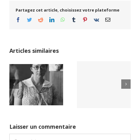
Partagez cet article, choisissez votre plateforme
Facebook
Twitter
Reddit
LinkedIn
WhatsApp
Tumblr
Pinterest
Vk
Email
Articles similaires
Yaïr Golan : une
Netflix Field of
démocratie pour
Dreams (1989)
un seul camp
Laisser un commentaire
Commentaire