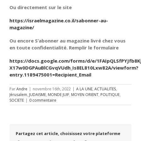
Ou directement sur le site
https://israelmagazine.co.il/sabonner-au-
magazine/
Ou encore S’abonner au magazine livré chez vous
en toute confidentialité. Remplir le formulaire
https://docs.google.com/forms/d/e/1FAIpQLSfPYJfb8K
X17w0DGPAuBlCGvqVUdh_Is8EL810Lxw82A/viewform?
entry.1189475001=Recipient_Email
Par
Andre
|
novembre 16th, 2022
|
A LA UNE
,
ACTUALITES
,
Jérusalem
,
JUDAISME
,
MONDE JUIF
,
MOYEN ORIENT
,
POLITIQUE
,
SOCIETE
|
0 commentaire
Partagez cet article, choisissez votre plateforme