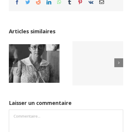
Facebook
Twitter
Reddit
LinkedIn
WhatsApp
Tumblr
Pinterest
Vk
Email
Articles similaires
Yaïr Golan : une
Netflix Field of
démocratie pour
Dreams (1989)
un seul camp
Laisser un commentaire
Commentaire