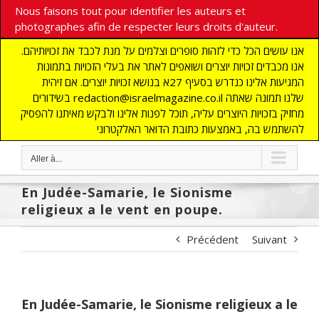
Nous faisons tout pour identifier les auteurs et
photographes afin de respecter leurs droits d'auteur.
אנו עושים הכל כדי לזהות סופרים וצלמים על מנת לכבד את זכויותיהם.
אנו מכבדים זכויות יוצרים ושואפים לאתר את בעלי הזכויות בתמונות
המגיעות אלינו כנדרש בסעיף 27א בנושא זכויות יוצרים. אם זיהית
בשידורים redaction@israelmagazine.co.il שלנו תמונה שאתה
מחזיק בזכויות היוצרים עליה, תוכל לפנות אלינו ולבקש מאיתנו להפסיק
להשתמש בה, באמצעות כתובת הדואר האלקטרוני
Aller à...
En Judée-Samarie, le Sionisme
religieux a le vent en poupe.
Précédent
Suivant
En Judée-Samarie, le Sionisme religieux a le