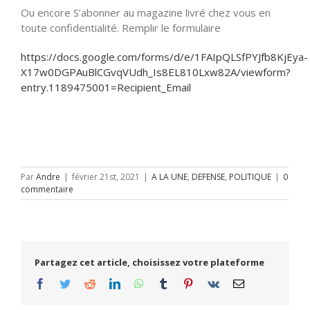
Ou encore S’abonner au magazine livré chez vous en
toute confidentialité. Remplir le formulaire
https://docs.google.com/forms/d/e/1FAIpQLSfPYJfb8KjEya-
X17w0DGPAuBlCGvqVUdh_Is8EL810Lxw82A/viewform?
entry.1189475001=Recipient_Email
Par
Andre
|
février 21st, 2021
|
A LA UNE
,
DEFENSE
,
POLITIQUE
|
0
commentaire
Partagez cet article, choisissez votre plateforme
Facebook
Twitter
Reddit
LinkedIn
WhatsApp
Tumblr
Pinterest
Vk
Email