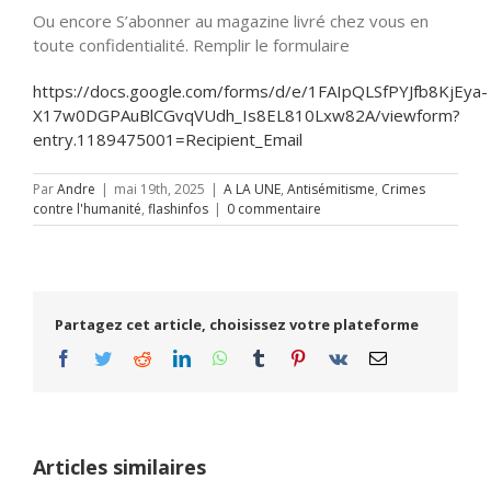
Ou encore S’abonner au magazine livré chez vous en
toute confidentialité. Remplir le formulaire
https://docs.google.com/forms/d/e/1FAIpQLSfPYJfb8KjEya-
X17w0DGPAuBlCGvqVUdh_Is8EL810Lxw82A/viewform?
entry.1189475001=Recipient_Email
Par
Andre
|
mai 19th, 2025
|
A LA UNE
,
Antisémitisme
,
Crimes
contre l'humanité
,
flashinfos
|
0 commentaire
Partagez cet article, choisissez votre plateforme
Facebook
Twitter
Reddit
LinkedIn
WhatsApp
Tumblr
Pinterest
Vk
Email
Articles similaires