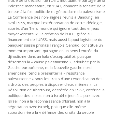
arabe de la décision de l’ONU instituant le partage de la
Palestine mandataire, en 1947, donnent la tonalité de la
teneur à la fois politicide et génocidaire du palestinisme.
La Conférence des non-alignés réunis à Bandung, en
avril 1955, marque l’extériorisation de cette idéologie,
auprès d’un Tiers-monde qui ignore tout des enjeux
moyen-orientaux. La création de l’OLP, grâce au
financement de l’URSS, mais aussi l’appui logistique du
banquier suisse pronazi François Genoud, constitue un
moment important, qui signe en un sens l’entrée du
djihadisme dans un halo d’acceptabilité, puisque
désormais la « cause palestinienne », adoubée par la
Gauche européenne, et la Nouvelle gauche nord-
américaine, tend à présenter la « résistance
palestinienne » sous les traits d’une revendication des
« droits des peuples à disposer d’eux-mêmes ». La
Résolution de Khartoum, décrétée en 1967, entérine la
politique des « trois non à Israël » (non à la paix avec
Israël, non à la reconnaissance d’Israël, non à la
négociation avec Israël), politique elle-même
subordonnée à la « défense des droits du peuple