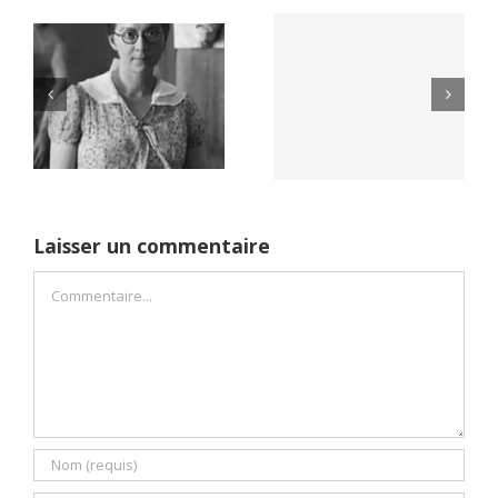
Yaïr Golan : une
Netflix Field of
démocratie pour
Dreams (1989)
un seul camp
Laisser un commentaire
Commentaire