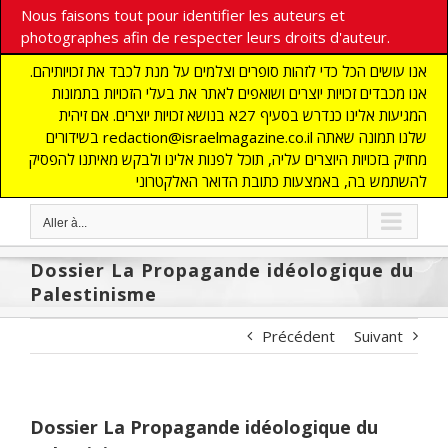
Nous faisons tout pour identifier les auteurs et
photographes afin de respecter leurs droits d'auteur.
אנו עושים הכל כדי לזהות סופרים וצלמים על מנת לכבד את זכויותיהם.
אנו מכבדים זכויות יוצרים ושואפים לאתר את בעלי הזכויות בתמונות
המגיעות אלינו כנדרש בסעיף 27א בנושא זכויות יוצרים. אם זיהית
בשידורים redaction@israelmagazine.co.il שלנו תמונה שאתה
מחזיק בזכויות היוצרים עליה, תוכל לפנות אלינו ולבקש מאיתנו להפסיק
להשתמש בה, באמצעות כתובת הדואר האלקטרוני
Aller à...
Dossier La Propagande idéologique du
Palestinisme
Précédent
Suivant
Dossier La Propagande idéologique du