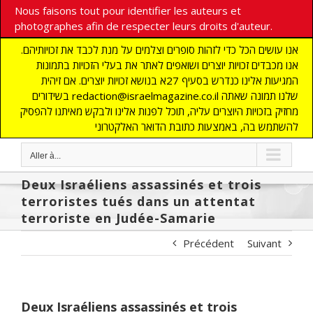
Nous faisons tout pour identifier les auteurs et
photographes afin de respecter leurs droits d'auteur.
אנו עושים הכל כדי לזהות סופרים וצלמים על מנת לכבד את זכויותיהם.
אנו מכבדים זכויות יוצרים ושואפים לאתר את בעלי הזכויות בתמונות
המגיעות אלינו כנדרש בסעיף 27א בנושא זכויות יוצרים. אם זיהית
בשידורים redaction@israelmagazine.co.il שלנו תמונה שאתה
מחזיק בזכויות היוצרים עליה, תוכל לפנות אלינו ולבקש מאיתנו להפסיק
להשתמש בה, באמצעות כתובת הדואר האלקטרוני
Aller à...
Deux Israéliens assassinés et trois
terroristes tués dans un attentat
terroriste en Judée-Samarie
Précédent
Suivant
Deux Israéliens assassinés et trois