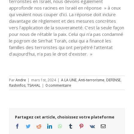
terroristes en Israël, nous devons également
approfondir nos racines en Israël en réponse » à ceux
qui veulent nous couper d’ici. La réponse doit inclure
davantage de règlement et des mesures concrètes
vers l’application de la souveraineté. C’est la seule façon
pour nous de rétablir la paix. Celui qui n’a pas condamné
le pogrom de Sim’hat Torah, celui qui a financé les
familles des terroristes qui ont perpétré l’attentat
d’aujourd’hui, n’a pas le droit d’exister. »
Par
Andre
|
mars 1st, 2024
|
A LA UNE
,
Anti-terrorisme
,
DEFENSE
,
flashinfos
,
TSAHAL
|
0 commentaire
Partagez cet article, choisissez votre plateforme
Facebook
Twitter
Reddit
LinkedIn
WhatsApp
Tumblr
Pinterest
Vk
Email