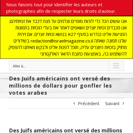
Nous faisons tout pour identifier les auteurs et
photographes afin de respecter leurs droits d'auteur.
אנו עושים הכל כדי לזהות סופרים וצלמים על מנת לכבד את זכויותיהם.
אנו מכבדים זכויות יוצרים ושואפים לאתר את בעלי הזכויות בתמונות
המגיעות אלינו כנדרש בסעיף 27א בנושא זכויות יוצרים. אם זיהית
בשידורים redaction@israelmagazine.co.il שלנו תמונה שאתה
מחזיק בזכויות היוצרים עליה, תוכל לפנות אלינו ולבקש מאיתנו להפסיק
להשתמש בה, באמצעות כתובת הדואר האלקטרוני
Aller à...
Des Juifs américains ont versé des
millions de dollars pour gonfler les
votes arabes
Précédent
Suivant
Des Juifs américains ont versé des millions