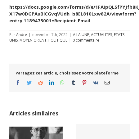
https://docs.google.com/forms/d/e/1FAIpQLSfPYJfb8K
X17w0DGPAuBlCGvqVUdh_Is8EL810Lxw82A/viewform?
entry.1189475001=Recipient_Email
Par
Andre
|
novembre 7th, 2022
|
A LA UNE
,
ACTUALITES
,
ETATS-
UNIS
,
MOYEN ORIENT
,
POLITIQUE
|
0 commentaire
Partagez cet article, choisissez votre plateforme
Facebook
Twitter
Reddit
LinkedIn
WhatsApp
Tumblr
Pinterest
Vk
Email
Articles similaires