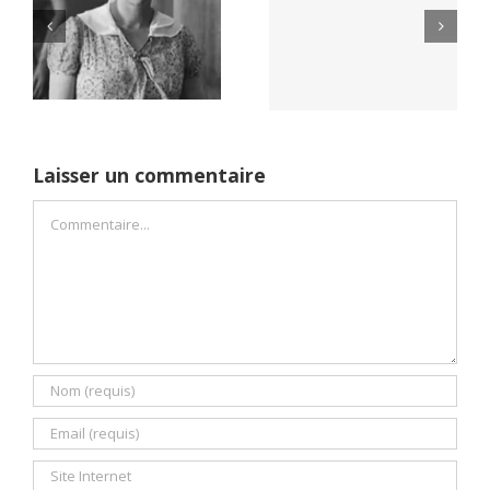
Yaïr Golan : une
Netflix Field of
démocratie pour
Dreams (1989)
un seul camp
Laisser un commentaire
Commentaire