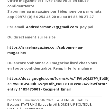
Votre magazine est livré chez vous en toute
confidentialité
S’abonner au magazine par téléphone ou par whats
app 00972 (0) 54 254 45 20 ou au 01 86 98 27 27
Par email
Andredarmon21@gmail.com
pay pal
Ou directement sur le site
https://israelmagazine.co.il/sabonner-au-
magazine/
Ou encore S’abonner au magazine livré chez vous
en toute confidentialité. Remplir le formulaire
https://docs.google.com/forms/d/e/1FAIpQLSfPYJfb8K
X17w0DGPAuBlCGvqVUdh_Is8EL810Lxw82A/viewform?
entry.1189475001=Recipient_Email
Par
Andre
|
novembre 5th, 2022
|
A LA UNE
,
ACTUALITES
,
Élections
,
ETATS-UNIS
,
Europe-Israël
,
MONDE JUIF
,
POLITIQUE
,
SOCIETE
|
0 commentaire