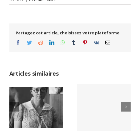
Partagez cet article, choisissez votre plateforme
Facebook
Twitter
Reddit
LinkedIn
WhatsApp
Tumblr
Pinterest
Vk
Email
Articles similaires
Yaïr Golan : une
Netflix Field of
démocratie pour
Dreams (1989)
un seul camp