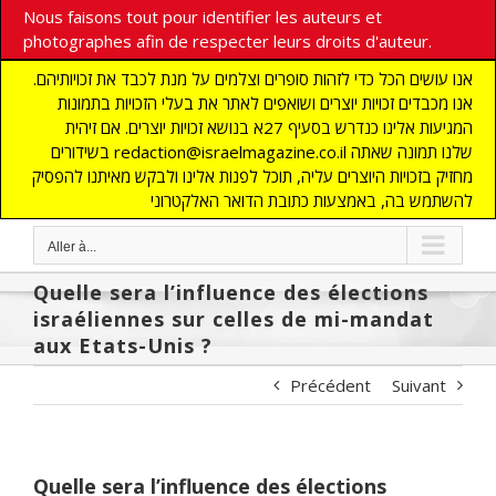
Nous faisons tout pour identifier les auteurs et
photographes afin de respecter leurs droits d'auteur.
אנו עושים הכל כדי לזהות סופרים וצלמים על מנת לכבד את זכויותיהם.
אנו מכבדים זכויות יוצרים ושואפים לאתר את בעלי הזכויות בתמונות
המגיעות אלינו כנדרש בסעיף 27א בנושא זכויות יוצרים. אם זיהית
בשידורים redaction@israelmagazine.co.il שלנו תמונה שאתה
מחזיק בזכויות היוצרים עליה, תוכל לפנות אלינו ולבקש מאיתנו להפסיק
להשתמש בה, באמצעות כתובת הדואר האלקטרוני
Aller à...
Quelle sera l’influence des élections
israéliennes sur celles de mi-mandat
aux Etats-Unis ?
Précédent
Suivant
Quelle sera l’influence des élections