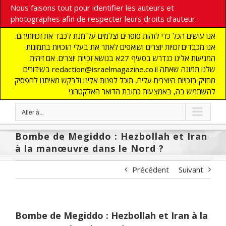
Nous faisons tout pour identifier les auteurs et
photographes afin de respecter leurs droits d'auteur.
אנו עושים הכל כדי לזהות סופרים וצלמים על מנת לכבד את זכויותיהם.
אנו מכבדים זכויות יוצרים ושואפים לאתר את בעלי הזכויות בתמונות
המגיעות אלינו כנדרש בסעיף 27א בנושא זכויות יוצרים. אם זיהית
בשידורים redaction@israelmagazine.co.il שלנו תמונה שאתה
מחזיק בזכויות היוצרים עליה, תוכל לפנות אלינו ולבקש מאיתנו להפסיק
להשתמש בה, באמצעות כתובת הדואר האלקטרוני
Aller à...
Bombe de Megiddo : Hezbollah et Iran
à la manœuvre dans le Nord ?
Précédent
Suivant
Bombe de Megiddo : Hezbollah et Iran à la