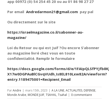
app 00972 (0) 54 254 45 20 ou au 01 86 98 27 27
Par email
Andredarmon21@gmail.com
pay pal
Ou directement sur le site
https://israelmagazine.co.il/sabonner-au-
magazine/
Loi du Retour ou qui est Juif ?Ou encore S’abonner
au magazine livré chez vous en toute
confidentialité. Remplir le formulaire
https://docs.google.com/forms/d/e/1FAIpQLSfPYJfb8K
X17w0DGPAuBlCGvqVUdh_Is8EL810Lxw82A/viewform?
entry.1189475001=Recipient_Email
Par
Andre
|
mars 15th, 2023
|
A LA UNE
,
ACTUALITES
,
DEFENSE
,
Monde Arabe
,
MONDE JUIF
,
TSAHAL
,
Tsahal
|
0 commentaire