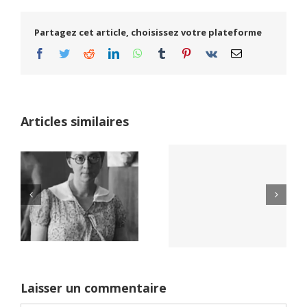
Partagez cet article, choisissez votre plateforme
Facebook
Twitter
Reddit
LinkedIn
WhatsApp
Tumblr
Pinterest
Vk
Email
Articles similaires
Yaïr Golan : une
Netflix Field of
démocratie pour
Dreams (1989)
un seul camp
Laisser un commentaire