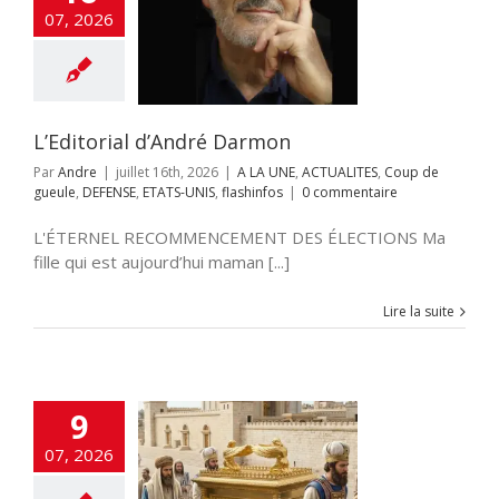
torial d’André
07, 2026
Darmon
NE
ACTUALITES
 gueule
DEFENSE
-UNIS
flashinfos
L’Editorial d’André Darmon
Par
Andre
|
juillet 16th, 2026
|
A LA UNE
,
ACTUALITES
,
Coup de
gueule
,
DEFENSE
,
ETATS-UNIS
,
flashinfos
|
0 commentaire
L'ÉTERNEL RECOMMENCEMENT DES ÉLECTIONS Ma
fille qui est aujourd’hui maman [...]
Lire la suite
9
Shiloh, un mur
07, 2026
que ravive le
re de l’Arche