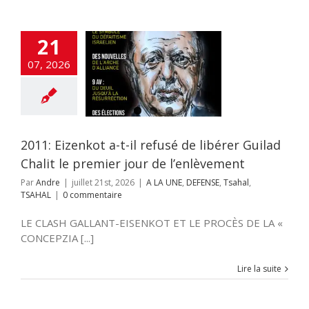
21
Eizenkot a-t-il
sé de libérer
07, 2026
ad Chalit le
mier jour de
enlèvement
E
DEFENSE
Tsahal
TSAHAL
2011: Eizenkot a-t-il refusé de libérer Guilad
Chalit le premier jour de l’enlèvement
Par
Andre
|
juillet 21st, 2026
|
A LA UNE
,
DEFENSE
,
Tsahal
,
TSAHAL
|
0 commentaire
LE CLASH GALLANT-EISENKOT ET LE PROCÈS DE LA «
CONCEPZIA [...]
Lire la suite