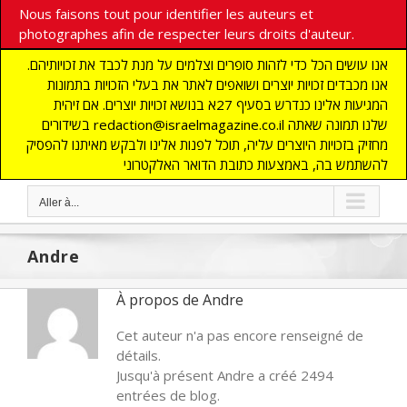
Nous faisons tout pour identifier les auteurs et
photographes afin de respecter leurs droits d'auteur.
אנו עושים הכל כדי לזהות סופרים וצלמים על מנת לכבד את זכויותיהם.
אנו מכבדים זכויות יוצרים ושואפים לאתר את בעלי הזכויות בתמונות
המגיעות אלינו כנדרש בסעיף 27א בנושא זכויות יוצרים. אם זיהית
בשידורים redaction@israelmagazine.co.il שלנו תמונה שאתה
מחזיק בזכויות היוצרים עליה, תוכל לפנות אלינו ולבקש מאיתנו להפסיק
להשתמש בה, באמצעות כתובת הדואר האלקטרוני
Aller à...
Andre
À propos de
Andre
Cet auteur n'a pas encore renseigné de
détails.
Jusqu'à présent Andre a créé 2494
entrées de blog.