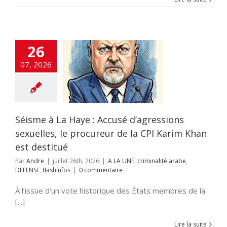
26
e à La Haye :
é d’agressions
07, 2026
es, le procureur
CPI Karim Khan
t destitué
criminalité arabe
NSE
flashinfos
Séisme à La Haye : Accusé d’agressions
sexuelles, le procureur de la CPI Karim Khan
est destitué
Par
Andre
|
juillet 26th, 2026
|
A LA UNE
,
criminalité arabe
,
DEFENSE
,
flashinfos
|
0 commentaire
À l’issue d’un vote historique des États membres de la
[...]
Lire la suite