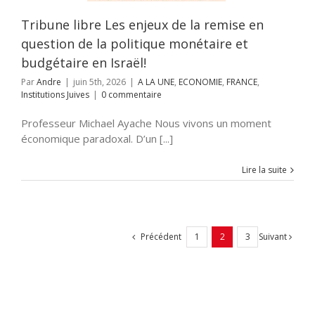
UNE
ECONOMIE
Institutions Juives
Tribune libre Les enjeux de la remise en
question de la politique monétaire et
budgétaire en Israël!
Par
Andre
|
juin 5th, 2026
|
A LA UNE
,
ECONOMIE
,
FRANCE
,
Institutions Juives
|
0 commentaire
Professeur Michael Ayache Nous vivons un moment
économique paradoxal. D’un [...]
Lire la suite
Précédent
Suivant
1
2
3