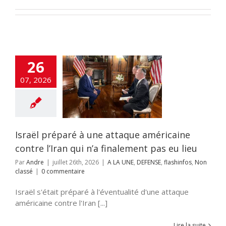
26
 préparé à une
07, 2026
ue américaine
 l’Iran qui n’a
ent pas eu lieu
 UNE
DEFENSE
nfos
Non classé
Israël préparé à une attaque américaine
contre l’Iran qui n’a finalement pas eu lieu
Par
Andre
|
juillet 26th, 2026
|
A LA UNE
,
DEFENSE
,
flashinfos
,
Non
classé
|
0 commentaire
Israël s'était préparé à l'éventualité d'une attaque
américaine contre l'Iran [...]
Lire la suite