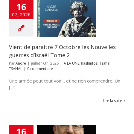
16
 de paraitre 7
07, 2026
e les Nouvelles
 d’Israël Tome 2
UNE
flashinfos
ahal
TSAHAL
Vient de paraitre 7 Octobre les Nouvelles
guerres d’Israël Tome 2
Par
Andre
|
juillet 16th, 2026
|
A LA UNE
,
flashinfos
,
Tsahal
,
TSAHAL
|
0 commentaire
Une armée peut tout voir… et ne rien comprendre. Un
[...]
Lire la suite
16