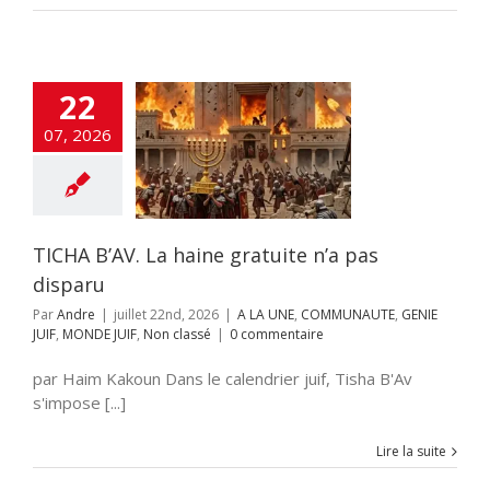
22
B’AV. La haine
07, 2026
uite n’a pas
disparu
E
COMMUNAUTE
UIF
MONDE JUIF
Non classé
TICHA B’AV. La haine gratuite n’a pas
disparu
Par
Andre
|
juillet 22nd, 2026
|
A LA UNE
,
COMMUNAUTE
,
GENIE
JUIF
,
MONDE JUIF
,
Non classé
|
0 commentaire
par Haim Kakoun Dans le calendrier juif, Tisha B'Av
s'impose [...]
Lire la suite