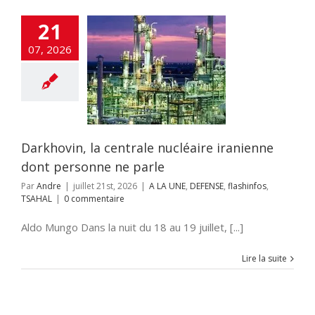
21
07, 2026
in, la centrale
aire iranienne
 personne ne
parle
 UNE
DEFENSE
hinfos
TSAHAL
Darkhovin, la centrale nucléaire iranienne
dont personne ne parle
Par
Andre
|
juillet 21st, 2026
|
A LA UNE
,
DEFENSE
,
flashinfos
,
TSAHAL
|
0 commentaire
Aldo Mungo Dans la nuit du 18 au 19 juillet, [...]
Lire la suite