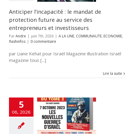
E
COMMUNAUTE
OMIE
flashinfos
Anticiper l’incapacité : le mandat de
protection future au service des
entrepreneurs et investisseurs
Par
Andre
|
juin 7th, 2026
|
A LA UNE
,
COMMUNAUTE
,
ECONOMIE
,
flashinfos
|
0 commentaire
par Liane Kehat pour Israël Magazine illustration Israël
magazine tous [...]
Lire la suite
5
une libre Les
de la remise en
06, 2026
stion de la
ue monétaire et
aire en Israël!