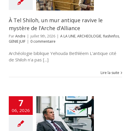
’Alliance
E
ARCHEOLOGIE
nfos
GENIE JUIF
À Tel Shiloh, un mur antique ravive le
mystère de l’Arche d’Alliance
Par
Andre
|
juillet 9th, 2026
|
A LA UNE
,
ARCHEOLOGIE
,
flashinfos
,
GENIE JUIF
|
0 commentaire
Archéologie biblique Yehouda Bethléem L'antique cité
de Shiloh n'a pas [...]
Lire la suite
7
er l’incapacité :
 mandat de
06, 2026
tion future au
ervice des
epreneurs et
vestisseurs